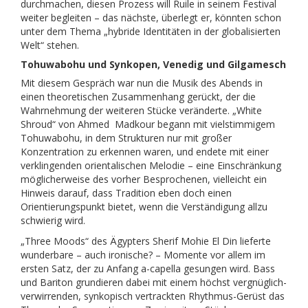
durchmachen, diesen Prozess will Ruile in seinem Festival
weiter begleiten – das nächste, überlegt er, könnten schon
unter dem Thema „hybride Identitäten in der globalisierten
Welt“ stehen.
Tohuwabohu und Synkopen, Venedig und Gilgamesch
Mit diesem Gespräch war nun die Musik des Abends in
einen theoretischen Zusammenhang gerückt, der die
Wahrnehmung der weiteren Stücke veränderte. „White
Shroud“ von Ahmed Madkour begann mit vielstimmigem
Tohuwabohu, in dem Strukturen nur mit großer
Konzentration zu erkennen waren, und endete mit einer
verklingenden orientalischen Melodie – eine Einschränkung
möglicherweise des vorher Besprochenen, vielleicht ein
Hinweis darauf, dass Tradition eben doch einen
Orientierungspunkt bietet, wenn die Verständigung allzu
schwierig wird.
„Three Moods“ des Ägypters Sherif Mohie El Din lieferte
wunderbare – auch ironische? – Momente vor allem im
ersten Satz, der zu Anfang a-capella gesungen wird. Bass
und Bariton grundieren dabei mit einem höchst vergnüglich-
verwirrenden, synkopisch vertrackten Rhythmus-Gerüst das