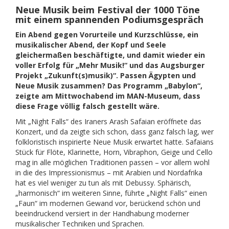
Neue Musik beim Festival der 1000 Töne
mit einem spannenden Podiumsgespräch
Ein Abend gegen Vorurteile und Kurzschlüsse, ein
musikalischer Abend, der Kopf und Seele
gleichermaßen beschäftigte, und damit wieder ein
voller Erfolg für „Mehr Musik!“ und das Augsburger
Projekt „Zukunft(s)musik)“. Passen Ägypten und
Neue Musik zusammen? Das Programm „Babylon“,
zeigte am Mittwochabend im MAN-Museum, dass
diese Frage völlig falsch gestellt wäre.
Mit „Night Falls“ des Iraners Arash Safaian eröffnete das
Konzert, und da zeigte sich schon, dass ganz falsch lag, wer
folkloristisch inspirierte Neue Musik erwartet hatte. Safaians
Stück für Flöte, Klarinette, Horn, Vibraphon, Geige und Cello
mag in alle möglichen Traditionen passen – vor allem wohl
in die des Impressionismus – mit Arabien und Nordafrika
hat es viel weniger zu tun als mit Debussy. Sphärisch,
„harmonisch“ im weiteren Sinne, führte „Night Falls“ einen
„Faun“ im modernen Gewand vor, berückend schön und
beeindruckend versiert in der Handhabung moderner
musikalischer Techniken und Sprachen.