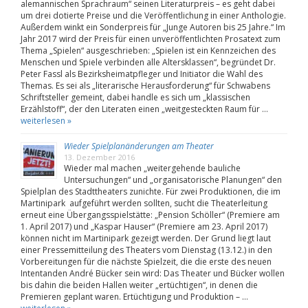
alemannischen Sprachraum“ seinen Literaturpreis – es geht dabei
um drei dotierte Preise und die Veröffentlichung in einer Anthologie.
Außerdem winkt ein Sonderpreis für „Junge Autoren bis 25 Jahre.“ Im
Jahr 2017 wird der Preis für einen unveröffentlichten Prosatext zum
Thema „Spielen“ ausgeschrieben: „Spielen ist ein Kennzeichen des
Menschen und Spiele verbinden alle Altersklassen“, begründet Dr.
Peter Fassl als Bezirksheimatpfleger und Initiator die Wahl des
Themas. Es sei als „literarische Herausforderung“ für Schwabens
Schriftsteller gemeint, dabei handle es sich um „klassischen
Erzählstoff“, der den Literaten einen „weitgesteckten Raum für …
weiterlesen »
Wieder Spielplanänderungen am Theater
13. Dezember 2016
Wieder mal machen „weitergehende bauliche
Untersuchungen“ und „organisatorische Planungen“ den
Spielplan des Stadttheaters zunichte. Für zwei Produktionen, die im
Martinipark aufgeführt werden sollten, sucht die Theaterleitung
erneut eine Übergangsspielstätte: „Pension Schöller“ (Premiere am
1. April 2017) und „Kaspar Hauser“ (Premiere am 23. April 2017)
können nicht im Martinipark gezeigt werden. Der Grund liegt laut
einer Pressemitteilung des Theaters vom Dienstag (13.12.) in den
Vorbereitungen für die nächste Spielzeit, die die erste des neuen
Intentanden André Bücker sein wird: Das Theater und Bücker wollen
bis dahin die beiden Hallen weiter „ertüchtigen“, in denen die
Premieren geplant waren. Ertüchtigung und Produktion – …