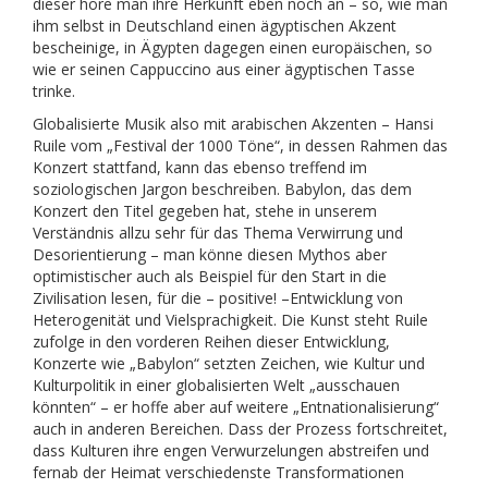
dieser höre man ihre Herkunft eben noch an – so, wie man
ihm selbst in Deutschland einen ägyptischen Akzent
bescheinige, in Ägypten dagegen einen europäischen, so
wie er seinen Cappuccino aus einer ägyptischen Tasse
trinke.
Globalisierte Musik also mit arabischen Akzenten – Hansi
Ruile vom „Festival der 1000 Töne“, in dessen Rahmen das
Konzert stattfand, kann das ebenso treffend im
soziologischen Jargon beschreiben. Babylon, das dem
Konzert den Titel gegeben hat, stehe in unserem
Verständnis allzu sehr für das Thema Verwirrung und
Desorientierung – man könne diesen Mythos aber
optimistischer auch als Beispiel für den Start in die
Zivilisation lesen, für die – positive! –Entwicklung von
Heterogenität und Vielsprachigkeit. Die Kunst steht Ruile
zufolge in den vorderen Reihen dieser Entwicklung,
Konzerte wie „Babylon“ setzten Zeichen, wie Kultur und
Kulturpolitik in einer globalisierten Welt „ausschauen
könnten“ – er hoffe aber auf weitere „Entnationalisierung“
auch in anderen Bereichen. Dass der Prozess fortschreitet,
dass Kulturen ihre engen Verwurzelungen abstreifen und
fernab der Heimat verschiedenste Transformationen