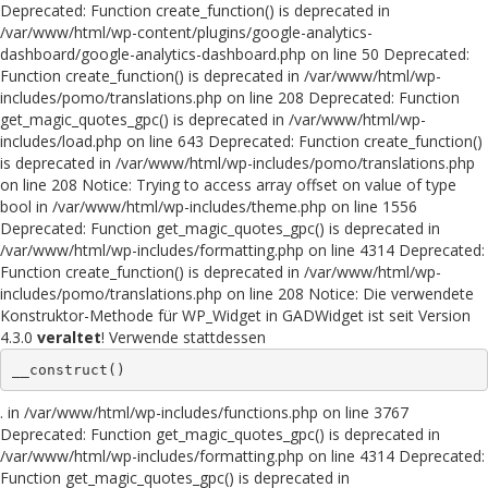
Deprecated: Function create_function() is deprecated in
/var/www/html/wp-content/plugins/google-analytics-
dashboard/google-analytics-dashboard.php on line 50 Deprecated:
Function create_function() is deprecated in /var/www/html/wp-
includes/pomo/translations.php on line 208 Deprecated: Function
get_magic_quotes_gpc() is deprecated in /var/www/html/wp-
includes/load.php on line 643 Deprecated: Function create_function()
is deprecated in /var/www/html/wp-includes/pomo/translations.php
on line 208 Notice: Trying to access array offset on value of type
bool in /var/www/html/wp-includes/theme.php on line 1556
Deprecated: Function get_magic_quotes_gpc() is deprecated in
/var/www/html/wp-includes/formatting.php on line 4314 Deprecated:
Function create_function() is deprecated in /var/www/html/wp-
includes/pomo/translations.php on line 208 Notice: Die verwendete
Konstruktor-Methode für WP_Widget in GADWidget ist seit Version
4.3.0
veraltet
! Verwende stattdessen
__construct()
. in /var/www/html/wp-includes/functions.php on line 3767
Deprecated: Function get_magic_quotes_gpc() is deprecated in
/var/www/html/wp-includes/formatting.php on line 4314 Deprecated:
Function get_magic_quotes_gpc() is deprecated in