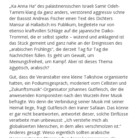
„Ka Anna Ha“ des palästinensischen Israeli Samir Odeh-
Tamimi klang da ganz anders, verstörend aggressiv schrie
der Bassist Andreas Fischer einen Text des Dichters
Mansur al-Halladsch ins Publikum, begleitete nur von
ebenso kraftvollen Schläge auf die japanische Daiko-
Trommel, die er selbst spielte – wütend und anklagend ist
das Stück gemeint und ganz nahe an der Ereignissen des
„arabischen Frühlings“, die derzeit Tag für Tag die
Nachrichten füllen. Es geht um Gewalt, um
Meinungsfreiheit, um Kampf. Aber ist dieses Thema
ägyptisch, arabisch?
Gut, dass die Veranstalter eine kleine Talkshow organisierte
hatten, ein Podiumsgespräch, moderiert vom Cellisten und
„Zukunftsmusik“-Organisator Johannes Gutfleisch, der die
anwesenden Komponisten nach den Wurzeln ihrer Musik
befragte. Wo denn die Verbindung seiner Musik mit seiner
Heimat liege, fragt Gutfleisch den Iraner Safaian. Das könne
er gar nicht beantworten, antwortet dieser, solche Einflüsse
verarbeite man unbewusst: „Ich verstehe mich als
globalisierten Menschen, in dem alles verschmolzen ist.“
Anderes gesagt: Wieso eigentlich sollten arabische