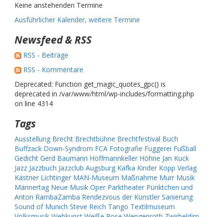
Keine anstehenden Termine
Ausführlicher Kalender, weitere Termine
Newsfeed & RSS
RSS - Beiträge
RSS - Kommentare
Deprecated: Function get_magic_quotes_gpc() is
deprecated in /var/www/html/wp-includes/formatting.php
on line 4314
Tags
Ausstellung
Brecht
Brechtbühne
Brechtfestival
Buch
Buffzack
Down-Syndrom
FCA
Fotografie
Fuggerei
Fußball
Gedicht
Gerd Baumann
Hoffmannkeller
Höhne
Jan Kuck
Jazz
Jazzbuch
Jazzclub Augsburg
Kafka
Kinder
Kopp Verlag
Kästner
Lichtinger
MAN-Museum
Maßnahme
Murr
Musik
Männertag
Neue Musik
Oper
Parktheater
Pünktchen und
Anton
RambaZamba
Rendezvous der Künstler
Sanierung
Sound of Munich
Steve Reich
Tango
Textilmuseum
Volksmusik
Webkunst
Weiße Rose
Wengenroth
Zwirbeldirn