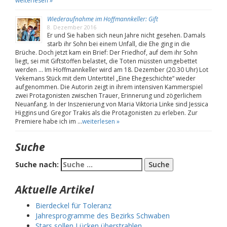
weiterlesen »
Wiederaufnahme im Hoffmannkeller: Gift
8. Dezember 2016
Er und Sie haben sich neun Jahre nicht gesehen. Damals
starb ihr Sohn bei einem Unfall, die Ehe ging in die
Brüche. Doch jetzt kam ein Brief: Der Friedhof, auf dem ihr Sohn
liegt, sei mit Giftstoffen belastet, die Toten müssten umgebettet
werden … Im Hoffmannkeller wird am 18. Dezember (20.30 Uhr) Lot
Vekemans Stück mit dem Untertitel „Eine Ehegeschichte“ wieder
aufgenommen. Die Autorin zeigt in ihrem intensiven Kammerspiel
zwei Protagonisten zwischen Trauer, Erinnerung und zögerlichem
Neuanfang. In der Inszenierung von Maria Viktoria Linke sind Jessica
Higgins und Gregor Trakis als die Protagonisten zu erleben. Zur
Premiere habe ich im …
weiterlesen »
Suche
Suche nach:
Aktuelle Artikel
Bierdeckel für Toleranz
Jahresprogramme des Bezirks Schwaben
Stars sollen Lücken überstrahlen