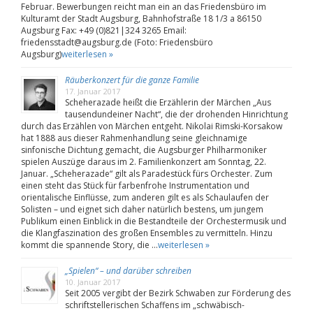
Februar. Bewerbungen reicht man ein an das Friedensbüro im
Kulturamt der Stadt Augsburg, Bahnhofstraße 18 1/3 a 86150
Augsburg Fax: +49 (0)821|324 3265 Email:
friedensstadt@augsburg.de (Foto: Friedensbüro
Augsburg)
weiterlesen »
Räuberkonzert für die ganze Familie
17. Januar 2017
Scheherazade heißt die Erzählerin der Märchen „Aus
tausendundeiner Nacht“, die der drohenden Hinrichtung
durch das Erzählen von Märchen entgeht. Nikolai Rimski-Korsakow
hat 1888 aus dieser Rahmenhandlung seine gleichnamige
sinfonische Dichtung gemacht, die Augsburger Philharmoniker
spielen Auszüge daraus im 2. Familienkonzert am Sonntag, 22.
Januar. „Scheherazade“ gilt als Paradestück fürs Orchester. Zum
einen steht das Stück für farbenfrohe Instrumentation und
orientalische Einflüsse, zum anderen gilt es als Schaulaufen der
Solisten – und eignet sich daher natürlich bestens, um jungem
Publikum einen Einblick in die Bestandteile der Orchestermusik und
die Klangfaszination des großen Ensembles zu vermitteln. Hinzu
kommt die spannende Story, die …
weiterlesen »
„Spielen“ – und darüber schreiben
10. Januar 2017
Seit 2005 vergibt der Bezirk Schwaben zur Förderung des
schriftstellerischen Schaffens im „schwäbisch-