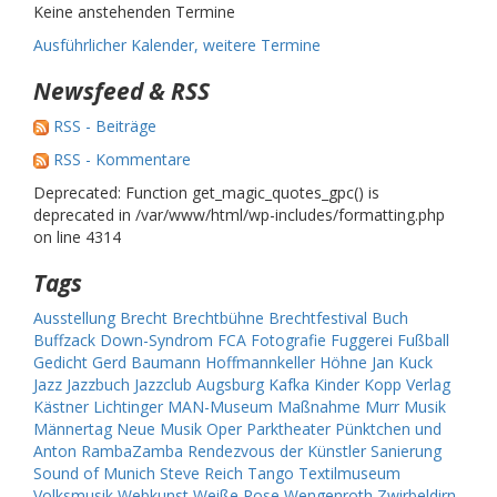
Keine anstehenden Termine
Ausführlicher Kalender, weitere Termine
Newsfeed & RSS
RSS - Beiträge
RSS - Kommentare
Deprecated: Function get_magic_quotes_gpc() is
deprecated in /var/www/html/wp-includes/formatting.php
on line 4314
Tags
Ausstellung
Brecht
Brechtbühne
Brechtfestival
Buch
Buffzack
Down-Syndrom
FCA
Fotografie
Fuggerei
Fußball
Gedicht
Gerd Baumann
Hoffmannkeller
Höhne
Jan Kuck
Jazz
Jazzbuch
Jazzclub Augsburg
Kafka
Kinder
Kopp Verlag
Kästner
Lichtinger
MAN-Museum
Maßnahme
Murr
Musik
Männertag
Neue Musik
Oper
Parktheater
Pünktchen und
Anton
RambaZamba
Rendezvous der Künstler
Sanierung
Sound of Munich
Steve Reich
Tango
Textilmuseum
Volksmusik
Webkunst
Weiße Rose
Wengenroth
Zwirbeldirn