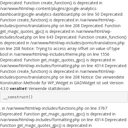
Deprecated: Function create_function() is deprecated in
/var/www/html/wp-content/plugins/google-analytics-
dashboard/google-analytics-dashboard.php on line 50 Deprecated:
Function create_function() is deprecated in /var/www/html/wp-
includes/pomo/translations.php on line 208 Deprecated: Function
get_magic_quotes_gpc() is deprecated in /var/www/html/wp-
includes/load.php on line 643 Deprecated: Function create_function()
is deprecated in /var/www/html/wp-includes/pomo/translations.php
on line 208 Notice: Trying to access array offset on value of type
bool in /var/www/html/wp-includes/theme.php on line 1556
Deprecated: Function get_magic_quotes_gpc() is deprecated in
/var/www/html/wp-includes/formatting.php on line 4314 Deprecated:
Function create_function() is deprecated in /var/www/html/wp-
includes/pomo/translations.php on line 208 Notice: Die verwendete
Konstruktor-Methode für WP_Widget in GADWidget ist seit Version
4.3.0
veraltet
! Verwende stattdessen
__construct()
. in /var/www/html/wp-includes/functions.php on line 3767
Deprecated: Function get_magic_quotes_gpc() is deprecated in
/var/www/html/wp-includes/formatting.php on line 4314 Deprecated:
Function get_magic_quotes_gpc() is deprecated in