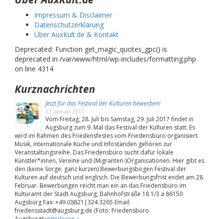
Impressum & Disclaimer
Datenschutzerklärung
Über AuxKult.de & Kontakt
Deprecated: Function get_magic_quotes_gpc() is
deprecated in /var/www/html/wp-includes/formatting.php
on line 4314
Kurznachrichten
Jetzt für das Festival der Kulturen bewerben!
17. Januar 2017
Vom Freitag, 28. Juli bis Samstag, 29. Juli 2017 findet in
Augsburg zum 9. Mal das Festival der Kulturen statt. Es
wird im Rahmen des Friedensfestes vom Friedensbüro organisiert.
Musik, internationale Küche und Infoständen gehören zur
Veranstaltungsreihe. Das Friedensbüro sucht dafür lokale
Künstler*innen, Vereine und (Migranten-)Organisationen. Hier gibt es
den (keine Sorge: ganz kurzen) Bewerbungsbogen Festival der
Kulturen auf deutsch und englisch. Die Bewerbungsfrist endet am 28.
Februar. Bewerbungen reicht man ein an das Friedensbüro im
Kulturamt der Stadt Augsburg, Bahnhofstraße 18 1/3 a 86150
Augsburg Fax: +49 (0)821|324 3265 Email:
friedensstadt@augsburg.de (Foto: Friedensbüro
Augsburg)
weiterlesen »