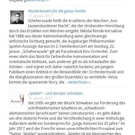
Räuberkonzert für die ganze Familie
17. Januar 2017
Scheherazade heißt die Erzählerin der Märchen „Aus
tausendundeiner Nacht“, die der drohenden Hinrichtung
durch das Erzählen von Märchen entgeht. Nikolai Rimski-Korsakow
hat 1888 aus dieser Rahmenhandlung seine gleichnamige
sinfonische Dichtung gemacht, die Augsburger Philharmoniker
spielen Auszüge daraus im 2. Familienkonzert am Sonntag, 22.
Januar. „Scheherazade“ gilt als Paradestück fürs Orchester. Zum
einen steht das Stück für farbenfrohe Instrumentation und
orientalische Einflüsse, zum anderen gilt es als Schaulaufen der
Solisten – und eignet sich daher natürlich bestens, um jungem
Publikum einen Einblick in die Bestandteile der Orchestermusik und
die Klangfaszination des großen Ensembles zu vermitteln. Hinzu
kommt die spannende Story, die …
weiterlesen »
„Spielen“ – und darüber schreiben
10. Januar 2017
Seit 2005 vergibt der Bezirk Schwaben zur Förderung des
schriftstellerischen Schaffens im „schwäbisch-
alemannischen Sprachraum“ seinen Literaturpreis – es geht dabei
um drei dotierte Preise und die Veröffentlichung in einer Anthologie.
Außerdem winkt ein Sonderpreis für „Junge Autoren bis 25 Jahre.“ Im
Jahr 2017 wird der Preis für einen unveröffentlichten Prosatext zum
Thema „Spielen“ ausgeschrieben: „Spielen ist ein Kennzeichen des