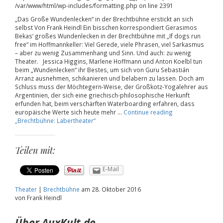
/var/www/html/wp-includes/formatting.php on line 2391
„Das Große Wundenlecken“ in der Brechtbühne erstickt an sich
selbst Von Frank Heindl Ein bisschen korrespondiert Gerasimos
Bekas‘ großes Wundenlecken in der Brechtbühne mit „If dogs run
free“ im Hoffmannkeller: Viel Gerede, viele Phrasen, viel Sarkasmus
– aber zu wenig Zusammenhang und Sinn. Und auch: zu wenig
Theater. Jessica Higgins, Marlene Hoffmann und Anton Koelbl tun
beim „Wundenlecken“ ihr Bestes, um sich von Guru Sebastián
Arranz ausnehmen, schikanieren und belabern zu lassen. Doch am
Schluss muss der Möchtegern-Weise, der Großkotz-Yogalehrer aus
Argentinien, der sich eine griechisch-philosophische Herkunft
erfunden hat, beim verschärften Waterboarding erfahren, dass
europäische Werte sich heute mehr …
Continue reading
„Brechtbühne: Labertheater“
Teilen mit:
E-Mail
Theater
|
Brechtbühne
am
28. Oktober 2016
von Frank Heindl
Über AuxKult.de