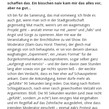
schaffen das. Ein bisschen naiv kam mir das alles vor,
aber na gut…
Ich bin für die Sanierung, das mal vorneweg. Ich finde es
auch gut, wenn man sich in der Stadtgesellschaft
gegenseitig Mut macht, wenn’s um ein wagemutiges
Projekt geht – anstatt immer nur mit „wenn“ und „falls“ und
Angst und Sorge zu operieren. Aber mir war die
Veranstaltung in der Brechtbühne zu viel Show. Ein
Moderator (Slam-Guru Horst Thieme), der gleich mal
eingangs von sich behauptete, er sei von diesem überaus
waghalsigen „Experiment“, ein „neues Format“ für die
Bürgerkommunikation auszuprobieren, sogar selber ganz
„aufgeregt und nervös“ – und der dann davon zwei Stunden
lang aber sowas von gar nichts spüren ließ – der weckte
schon den Verdacht, dass es hier eher auf Schauspielerei
ankam. Dann die Ankündigung, keiner dürfe mehr als
„gefühlte“ 90 Sekunden lang reden. Das klang nach flottem
Schlagabtausch, nach einer rasch gewechselten Vielzahl von
Argumenten. Bloß: Die 90 Sekunden wurden (und zwar nicht
„gefühlt“, sondern „in echt“) kein einziges Mal eingehalten
und im Regelfall auf das Zehnfache ausgedehnt, ohne dass
irgendein Moderator einschritt – einmal gab’s Protest aus