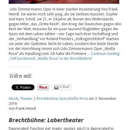
Udo Zimmermanns Oper in einer starken Inszenierung Von Frank
Heindl Sie waren noch sehr jung, als sie sterben mussten. Sophie
und Hans Scholl, sie 21, er 24 Jahre alt, Ikonen des Widerstands
gegen Hitler, das „Dritte Reich“, den Krieg der Deutschen gegen den
Rest der Welt, mussten für ein paar tausend Flugblätter gegen die
Nazis mit dem Leben zahlen – vier Tage nach ihrer Verhaftung und
der „Verhandlung“ vor Roland Freislers „Volksgerichtshof“ starben
sie unter der Guillotine. Nicht ihr Leben, sondern ihre letzte Stunde
vor der Hinrichtung nimmt sich Udo Zimmermanns Oper „Weiße
Rose“ als Handlungszeit. Ich habe die Premiere …
Continue reading
„Tief berührend: „Weiße Rose“ in der Brechtbühne“
Teilen mit:
E-Mail
Musik
,
Theater
|
Brechtbühne
,
Oper
,
Weiße Rose
am
3. November
2016
von Frank Heindl
Brechtbühne: Labertheater
Deprecated: Function get_magic_quotes_gpc() is deprecated in