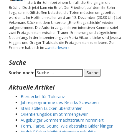
starb ihr Sohn bei einem Unfall, die Ehe ging in die
Brüche. Doch jetzt kam ein Brief: Der Friedhof, auf dem ihr Sohn
liegt, sei mit Giftstoffen belastet, die Toten müssten umgebettet
werden … Im Hoffmannkeller wird am 18. Dezember (20.30 Uhr) Lot
Vekemans Stück mit dem Untertitel „Eine Ehegeschichte“ wieder
aufgenommen. Die Autorin zeigt in ihrem intensiven Kammerspiel
zwei Protagonisten zwischen Trauer, Erinnerung und zögerlichem
Neuanfang. In der Inszenierung von Maria Viktoria Linke sind Jessica
Higgins und Gregor Trakis als die Protagonisten zu erleben. Zur
Premiere habe ich im …
weiterlesen »
Suche
Suche nach:
Aktuelle Artikel
Bierdeckel für Toleranz
Jahresprogramme des Bezirks Schwaben
Stars sollen Lücken überstrahlen
Orientierungslos im Stimmengewirr
Augsburger Sommernachtstraum nominiert
Form, Farbe, Sound: Wie abstrakte Bilder klingen
André Bücker bleibt Antworten schuldig