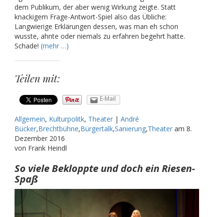
dem Publikum, der aber wenig Wirkung zeigte. Statt
knackigem Frage-Antwort-Spiel also das Übliche:
Langwierige Erklärungen dessen, was man eh schon
wusste, ahnte oder niemals zu erfahren begehrt hatte.
Schade!
(mehr …)
Teilen mit:
E-Mail
Allgemein
,
Kulturpolitk
,
Theater
|
André
Bücker
,
Brechtbühne
,
Bürgertalk
,
Sanierung
,
Theater
am
8.
Dezember 2016
von Frank Heindl
So viele Bekloppte und doch ein Riesen-
Spaß