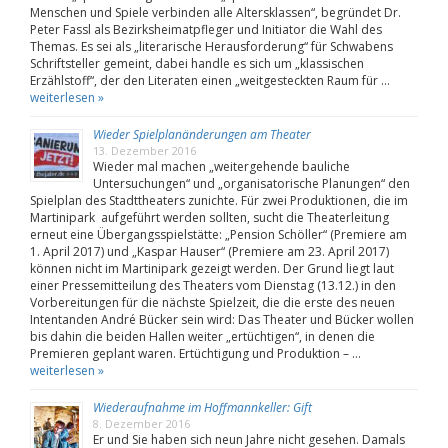
Menschen und Spiele verbinden alle Altersklassen“, begründet Dr.
Peter Fassl als Bezirksheimatpfleger und Initiator die Wahl des
Themas. Es sei als „literarische Herausforderung“ für Schwabens
Schriftsteller gemeint, dabei handle es sich um „klassischen
Erzählstoff“, der den Literaten einen „weitgesteckten Raum für …
weiterlesen »
Wieder Spielplanänderungen am Theater
13. Dezember 2016
Wieder mal machen „weitergehende bauliche
Untersuchungen“ und „organisatorische Planungen“ den
Spielplan des Stadttheaters zunichte. Für zwei Produktionen, die im
Martinipark aufgeführt werden sollten, sucht die Theaterleitung
erneut eine Übergangsspielstätte: „Pension Schöller“ (Premiere am
1. April 2017) und „Kaspar Hauser“ (Premiere am 23. April 2017)
können nicht im Martinipark gezeigt werden. Der Grund liegt laut
einer Pressemitteilung des Theaters vom Dienstag (13.12.) in den
Vorbereitungen für die nächste Spielzeit, die die erste des neuen
Intentanden André Bücker sein wird: Das Theater und Bücker wollen
bis dahin die beiden Hallen weiter „ertüchtigen“, in denen die
Premieren geplant waren. Ertüchtigung und Produktion – …
weiterlesen »
Wiederaufnahme im Hoffmannkeller: Gift
8. Dezember 2016
Er und Sie haben sich neun Jahre nicht gesehen. Damals