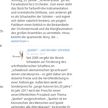
Sonntag, 22. Januar. „Scheherazade“ gilt als
Paradestück fürs Orchester. Zum einen steht
das Stück für farbenfrohe Instrumentation
und orientalische Einflüsse, zum anderen gilt
es als Schaulaufen der Solisten – und eignet
sich daher natürlich bestens, um jungem
Publikum einen Einblick in die Bestandteile
der Orchestermusik und die Klangfaszination
ch-
des großen Ensembles zu vermitteln. Hinzu
kommt die spannende Story, die …
weiterlesen »
he
„Spielen“ – und darüber schreiben
10. Januar 2017
Seit 2005 vergibt der Bezirk
Schwaben zur Förderung des
schriftstellerischen Schaffens im
„schwäbisch-alemannischen Sprachraum“
seinen Literaturpreis – es geht dabei um drei
dotierte Preise und die Veröffentlichung in
einer Anthologie. Außerdem winkt ein
Sonderpreis für „Junge Autoren bis 25 Jahre.“
am
Im Jahr 2017 wird der Preis für einen
unveröffentlichten Prosatext zum Thema
„Spielen“ ausgeschrieben: „Spielen ist ein
Kennzeichen des Menschen und Spiele
verbinden alle Altersklassen“, begründet Dr.