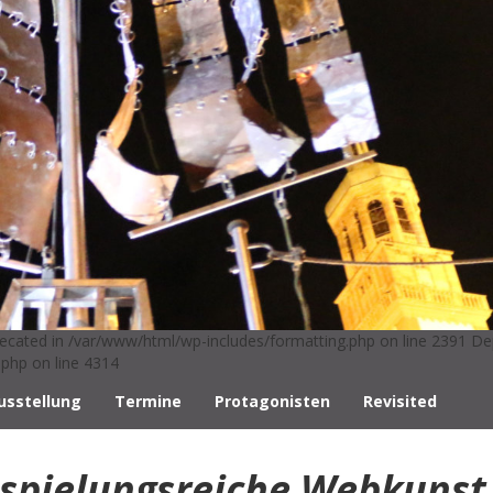
ecated in /var/www/html/wp-includes/formatting.php on line 2391 De
php on line 4314
usstellung
Termine
Protagonisten
Revisited
spielungsreiche Webkunst