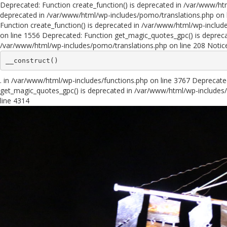
Deprecated: Function create_function() is deprecated in /var/www/ht
deprecated in /var/www/html/wp-includes/pomo/translations.php on l
Function create_function() is deprecated in /var/www/html/wp-includ
on line 1556 Deprecated: Function get_magic_quotes_gpc() is depreca
/var/www/html/wp-includes/pomo/translations.php on line 208 Notic
__construct()
. in /var/www/html/wp-includes/functions.php on line 3767 Deprecat
get_magic_quotes_gpc() is deprecated in /var/www/html/wp-includes/
line 4314