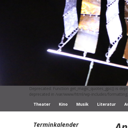
Deprecated: Function get_magic_quotes_gpc() is depr
deprecated in /var/www/html/wp-includes/formatting.
Theater
Kino
Musik
Literatur
A
An
Terminkalender