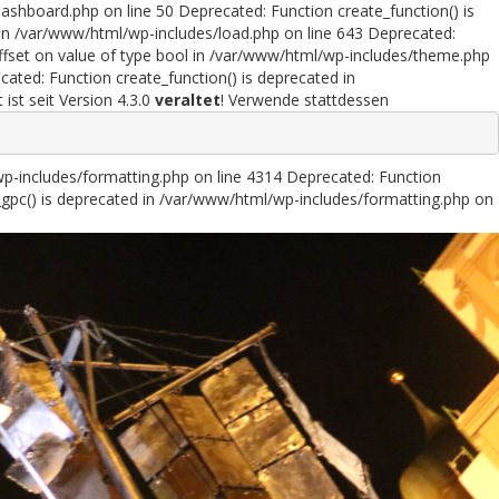
ashboard.php on line 50 Deprecated: Function create_function() is
in /var/www/html/wp-includes/load.php on line 643 Deprecated:
offset on value of type bool in /var/www/html/wp-includes/theme.php
ated: Function create_function() is deprecated in
st seit Version 4.3.0
veraltet
! Verwende stattdessen
wp-includes/formatting.php on line 4314 Deprecated: Function
gpc() is deprecated in /var/www/html/wp-includes/formatting.php on