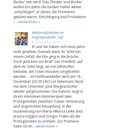
Bücker sein wird: Das Theater und Bücker
wollen bis dahin die beiden Hallen weiter
„ertüchtigen“, in denen die Premieren
geplant waren. Ertüchtigung und Produktion
– …
weiterlesen »
Wiederaufnahme im
Hoffmannkeller: Gift
8. Dezember 2016
Er und Sie haben sich neun Jahre
nicht gesehen. Damals starb ihr Sohn bei
einem Unfall, die Ehe ging in die Brüche.
Doch jetzt kam ein Brief: Der Friedhof, auf
dem ihr Sohn liegt, sei mit Giftstoffen
belastet, die Toten müssten umgebettet
werden … Im Hoffmannkeller wird am 18.
Dezember (20.30 Uhr) Lot Vekemans Stück
mit dem Untertitel „Eine Ehegeschichte“
wieder aufgenommen. Die Autorin zeigt in
ihrem intensiven Kammerspiel zwei
Protagonisten zwischen Trauer, Erinnerung
und zögerlichem Neuanfang. In der
Inszenierung von Maria Viktoria Linke sind
Jessica Higgins und Gregor Trakis als die
Protagonisten zu erleben. Zur Premiere
habe ich im …
weiterlesen »