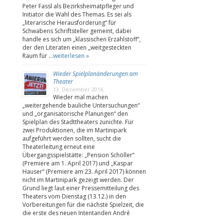
Peter Fassl als Bezirksheimatpfleger und
Initiator die Wahl des Themas. Es sei als
„literarische Herausforderung“ für
Schwabens Schriftsteller gemeint, dabei
handle es sich um „klassischen Erzählstoff“,
der den Literaten einen „weitgesteckten
Raum für …
weiterlesen »
Wieder Spielplanänderungen am
Theater
13. Dezember 2016
Wieder mal machen
„weitergehende bauliche Untersuchungen“
und „organisatorische Planungen“ den
Spielplan des Stadttheaters zunichte. Für
zwei Produktionen, die im Martinipark
aufgeführt werden sollten, sucht die
Theaterleitung erneut eine
Übergangsspielstätte: „Pension Schöller“
(Premiere am 1. April 2017) und „Kaspar
Hauser“ (Premiere am 23. April 2017) können
nicht im Martinipark gezeigt werden. Der
Grund liegt laut einer Pressemitteilung des
Theaters vom Dienstag (13.12.) in den
Vorbereitungen für die nächste Spielzeit, die
die erste des neuen Intentanden André