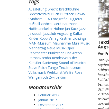
Tags
Ausstellung
Brecht
Brechtbühne
Brechtfestival
Buch
Buffzack
Down-
Syndrom
FCA
Fotografie
Fuggerei
Fußball
Gedicht
Gerd Baumann
Hoffmannkeller
Höhne
Jan Kuck
Jazz
Jazzbuch
Jazzclub Augsburg
Kafka
Kinder
Kopp Verlag
Kästner
Lichtinger
Text
MAN-Museum
Maßnahme
Murr
Musik
Augs
Männertag
Neue Musik
Oper
Parktheater
Pünktchen und Anton
Von Fr
RambaZamba
Rendezvous der
Drauße
Künstler
Sanierung
Sound of Munich
rhythm
Steve Reich
Tango
Textilmuseum
Schlagw
Volksmusik
Webkunst
Weiße Rose
lausch
Wengenroth
Zwirbeldirn
kultis
bemalt,
Monatsarchiv
dem Ni
Zuscha
Februar 2017
Beleuc
Januar 2017
vierein
Dezember 2016
mal gel