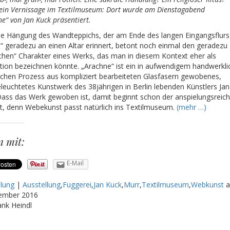
 ein Vernissage im Textilmuseum: Dort wurde am Dienstagabend
e“ von Jan Kuck präsentiert.
ie Hängung des Wandteppichs, der am Ende des langen Eingangsflurs
m“ geradezu an einen Altar erinnert, betont noch einmal den geradezu
lichen“ Charakter eines Werks, das man in diesem Kontext eher als
ation bezeichnen könnte. „Arachne“ ist ein in aufwendigem handwerkli
schen Prozess aus kompliziert bearbeiteten Glasfasern gewobenes,
leuchtetes Kunstwerk des 38jährigen in Berlin lebenden Künstlers Jan
Dass das Werk gewoben ist, damit beginnt schon der anspielungsreic
t, denn Webekunst passt natürlich ins Textilmuseum.
(mehr …)
n mit:
E-Mail
llung
|
Ausstellung
,
Fuggerei
,
Jan Kuck
,
Murr
,
Textilmuseum
,
Webkunst
ember 2016
ank Heindl