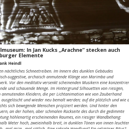
ilmuseum: In Jan Kucks „Arachne“ stecken auch
burger Elemente
ank Heindl
n nächtliches Schneetreiben. Im Innern des dunklen Gebäudes
isch-suggestive, archaisch anmutende Klänge von Marimba und
erk. Vor den meditativ versenkt scheinenden Musikern eine konzentrier
ende und schauende Menge. Im Hintergrund Silhouetten von riesigen,
ch anmutenden Kleidern, die per Lichtanimation wie von Zauberhand
 ausgelöscht und wieder neu bemalt werden; auf die plötzlich und wie 
chts sich bewegende Menschen projiziert werden. Und hinter den
uern, an der hohen, aber schmalen Rückseite des durch die gedimmte
htung höhlenartig erscheinenden Raumes, ein riesiger Wandbehang:
halb Meter hoch, zweieinhalb breit, in dunklen Tönen von innen leuchte
b-, mal grün-, mal rötlich. Eine sakrale Handlung? Ein religiöser Ritus?