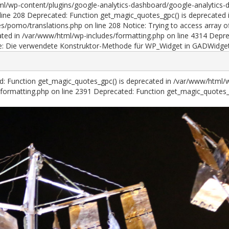
ml/wp-content/plugins/google-analytics-dashboard/google-analytics-d
ine 208 Deprecated: Function get_magic_quotes_gpc() is deprecated 
es/pomo/translations.php on line 208 Notice: Trying to access array 
ted in /var/www/html/wp-includes/formatting.php on line 4314 Deprec
e: Die verwendete Konstruktor-Methode für WP_Widget in GADWidget i
ed: Function get_magic_quotes_gpc() is deprecated in /var/www/html/
formatting.php on line 2391
Deprecated: Function get_magic_quotes_