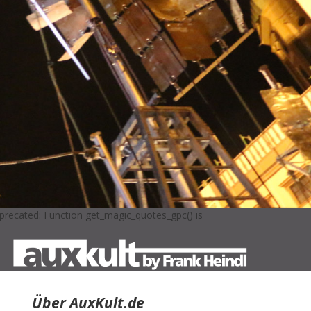
precated: Function get_magic_quotes_gpc() is
,
Über AuxKult.de