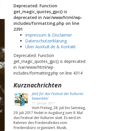
Deprecated: Function
get_magic_quotes_gpc() is
deprecated in /var/www/html/wp-
includes/formatting.php on line
2391
Impressum & Disclaimer
Datenschutzerklärung
Über AuxKult.de & Kontakt
Deprecated: Function
get_magic_quotes_gpc() is deprecated
in /var/www/html/wp-
includes/formatting.php on line 4314
Kurznachrichten
Jetzt für das Festival der Kulturen
bewerben!
17. Januar 2017
Vom Freitag, 28. Juli bis Samstag,
29. Juli 2017 findet in Augsburg zum 9. Mal
das Festival der Kulturen statt. Es wird im
Rahmen des Friedensfestes vom
Friedensbüro organisiert. Musik,