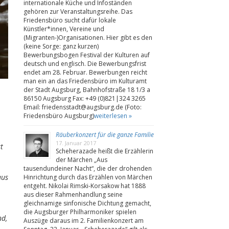
internationale Küche und Infoständen
gehören zur Veranstaltungsreihe. Das
Friedensbüro sucht dafür lokale
Künstler*innen, Vereine und
(Migranten-)Organisationen. Hier gibt es den
(keine Sorge: ganz kurzen)
Bewerbungsbogen Festival der Kulturen auf
deutsch und englisch. Die Bewerbungsfrist
endet am 28. Februar. Bewerbungen reicht
man ein an das Friedensbüro im Kulturamt
der Stadt Augsburg, Bahnhofstraße 18 1/3 a
86150 Augsburg Fax: +49 (0)821|324 3265
Email: friedensstadt@augsburg.de (Foto:
Friedensbüro Augsburg)
weiterlesen »
Räuberkonzert für die ganze Familie
17. Januar 2017
t
Scheherazade heißt die Erzählerin
der Märchen „Aus
tausendundeiner Nacht“, die der drohenden
aus
Hinrichtung durch das Erzählen von Märchen
entgeht. Nikolai Rimski-Korsakow hat 1888
aus dieser Rahmenhandlung seine
gleichnamige sinfonische Dichtung gemacht,
die Augsburger Philharmoniker spielen
nd,
Auszüge daraus im 2. Familienkonzert am