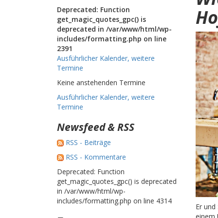
Deprecated: Function
Ho
get_magic_quotes_gpc() is
deprecated in /var/www/html/wp-
includes/formatting.php on line
2391
Ausführlicher Kalender, weitere
Termine
Keine anstehenden Termine
Ausführlicher Kalender, weitere
Termine
Newsfeed & RSS
RSS - Beiträge
RSS - Kommentare
Deprecated: Function
get_magic_quotes_gpc() is deprecated
in /var/www/html/wp-
includes/formatting.php on line 4314
Er und 
einem U