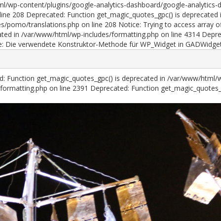
ml/wp-content/plugins/google-analytics-dashboard/google-analytics-d
ine 208 Deprecated: Function get_magic_quotes_gpc() is deprecated 
es/pomo/translations.php on line 208 Notice: Trying to access array 
ted in /var/www/html/wp-includes/formatting.php on line 4314 Deprec
e: Die verwendete Konstruktor-Methode für WP_Widget in GADWidget i
ed: Function get_magic_quotes_gpc() is deprecated in /var/www/html/
formatting.php on line 2391
Deprecated: Function get_magic_quotes_