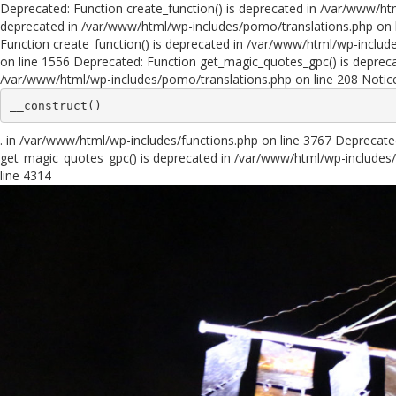
Deprecated: Function create_function() is deprecated in /var/www/ht
deprecated in /var/www/html/wp-includes/pomo/translations.php on l
Function create_function() is deprecated in /var/www/html/wp-includ
on line 1556 Deprecated: Function get_magic_quotes_gpc() is depreca
/var/www/html/wp-includes/pomo/translations.php on line 208 Notic
__construct()
. in /var/www/html/wp-includes/functions.php on line 3767 Deprecat
get_magic_quotes_gpc() is deprecated in /var/www/html/wp-includes/
line 4314