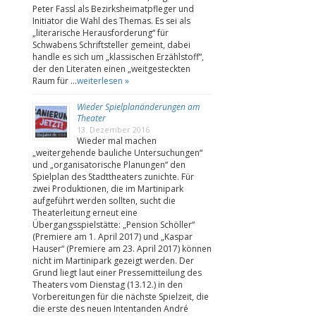
Peter Fassl als Bezirksheimatpfleger und
Initiator die Wahl des Themas. Es sei als
„literarische Herausforderung“ für
Schwabens Schriftsteller gemeint, dabei
handle es sich um „klassischen Erzählstoff“,
der den Literaten einen „weitgesteckten
Raum für …
weiterlesen »
Wieder Spielplanänderungen am
Theater
13. Dezember 2016
Wieder mal machen
„weitergehende bauliche Untersuchungen“
und „organisatorische Planungen“ den
Spielplan des Stadttheaters zunichte. Für
zwei Produktionen, die im Martinipark
aufgeführt werden sollten, sucht die
Theaterleitung erneut eine
Übergangsspielstätte: „Pension Schöller“
(Premiere am 1. April 2017) und „Kaspar
Hauser“ (Premiere am 23. April 2017) können
nicht im Martinipark gezeigt werden. Der
Grund liegt laut einer Pressemitteilung des
Theaters vom Dienstag (13.12.) in den
Vorbereitungen für die nächste Spielzeit, die
die erste des neuen Intentanden André