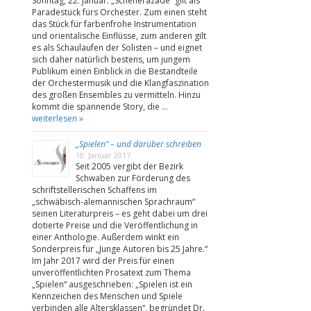
Sonntag, 22. Januar. „Scheherazade“ gilt als
Paradestück fürs Orchester. Zum einen steht
das Stück für farbenfrohe Instrumentation
und orientalische Einflüsse, zum anderen gilt
es als Schaulaufen der Solisten – und eignet
sich daher natürlich bestens, um jungem
Publikum einen Einblick in die Bestandteile
der Orchestermusik und die Klangfaszination
des großen Ensembles zu vermitteln. Hinzu
kommt die spannende Story, die …
weiterlesen »
„Spielen“ – und darüber schreiben
10. Januar 2017
Seit 2005 vergibt der Bezirk
Schwaben zur Förderung des
schriftstellerischen Schaffens im
„schwäbisch-alemannischen Sprachraum“
seinen Literaturpreis – es geht dabei um drei
dotierte Preise und die Veröffentlichung in
einer Anthologie. Außerdem winkt ein
Sonderpreis für „Junge Autoren bis 25 Jahre.“
Im Jahr 2017 wird der Preis für einen
unveröffentlichten Prosatext zum Thema
„Spielen“ ausgeschrieben: „Spielen ist ein
Kennzeichen des Menschen und Spiele
verbinden alle Altersklassen“, begründet Dr.