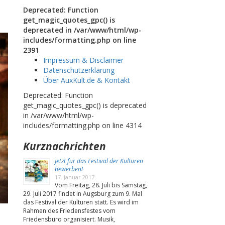
Deprecated: Function
get_magic_quotes_gpc() is
deprecated in /var/www/html/wp-
includes/formatting.php on line
2391
Impressum & Disclaimer
Datenschutzerklärung
Über AuxKult.de & Kontakt
Deprecated: Function
get_magic_quotes_gpc() is deprecated
in /var/www/html/wp-
includes/formatting.php on line 4314
Kurznachrichten
Jetzt für das Festival der Kulturen
bewerben!
17. Januar 2017
Vom Freitag, 28. Juli bis Samstag,
29. Juli 2017 findet in Augsburg zum 9. Mal
das Festival der Kulturen statt. Es wird im
Rahmen des Friedensfestes vom
Friedensbüro organisiert. Musik,