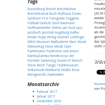
Tags
Friedho
müsste
Ausstellung
Brecht
Brechtbühne
(20.30
Brechtfestival
Buch
Buffzack
Down-
wieder
Syndrom
FCA
Fotografie
Fuggerei
Protag
Fußball
Gedicht
Gerd Baumann
Inszeni
Hoffmannkeller
Höhne
Jan Kuck
Jazz
als die
Jazzbuch
Jazzclub Augsburg
Kafka
geschr
Kinder
Kopp Verlag
Kästner
Lichtinger
das Spi
MAN-Museum
Maßnahme
Murr
Musik
steht
m
Männertag
Neue Musik
Oper
Parktheater
Pünktchen und Anton
RambaZamba
Rendezvous der
Künstler
Sanierung
Sound of Munich
Teile
Steve Reich
Tango
Textilmuseum
Volksmusik
Webkunst
Weiße Rose
Wengenroth
Zwirbeldirn
Monatsarchiv
Kurzna
von Fr
Februar 2017
Januar 2017
Dezember 2016