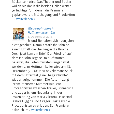
Bücker sein wird: Das Theater und Bücker
wollen bis dahin die beiden Hallen weiter
„ertüchtigen“, in denen die Premieren
geplant waren. Ertüchtigung und Produktion
– …
weiterlesen »
Wiederaufnahme im
Hoffmannkeller: Gift
8. Dezember 2016
Er und Sie haben sich neun Jahre
nicht gesehen. Damals starb ihr Sohn bei
einem Unfall, die Ehe ging in die Brüche.
Doch jetzt kam ein Brief: Der Friedhof, auf
dem ihr Sohn liegt, sei mit Giftstoffen
belastet, die Toten müssten umgebettet
werden … Im Hoffmannkeller wird am 18.
Dezember (20.30 Uhr) Lot Vekemans Stück
mit dem Untertitel „Eine Ehegeschichte“
wieder aufgenommen. Die Autorin zeigt in
ihrem intensiven Kammerspiel zwei
Protagonisten zwischen Trauer, Erinnerung
und zögerlichem Neuanfang. In der
Inszenierung von Maria Viktoria Linke sind
Jessica Higgins und Gregor Trakis als die
Protagonisten zu erleben. Zur Premiere
habe ich im …
weiterlesen »