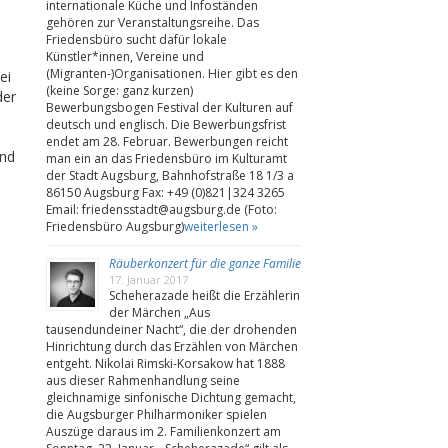
internationale Küche und Infoständen
gehören zur Veranstaltungsreihe. Das
Friedensbüro sucht dafür lokale
Künstler*innen, Vereine und
(Migranten-)Organisationen. Hier gibt es den
ei
(keine Sorge: ganz kurzen)
der
Bewerbungsbogen Festival der Kulturen auf
deutsch und englisch. Die Bewerbungsfrist
endet am 28. Februar. Bewerbungen reicht
und
man ein an das Friedensbüro im Kulturamt
der Stadt Augsburg, Bahnhofstraße 18 1/3 a
86150 Augsburg Fax: +49 (0)821|324 3265
Email: friedensstadt@augsburg.de (Foto:
Friedensbüro Augsburg)
weiterlesen »
Räuberkonzert für die ganze Familie
17. Januar 2017
Scheherazade heißt die Erzählerin
der Märchen „Aus
tausendundeiner Nacht“, die der drohenden
Hinrichtung durch das Erzählen von Märchen
entgeht. Nikolai Rimski-Korsakow hat 1888
aus dieser Rahmenhandlung seine
gleichnamige sinfonische Dichtung gemacht,
die Augsburger Philharmoniker spielen
Auszüge daraus im 2. Familienkonzert am