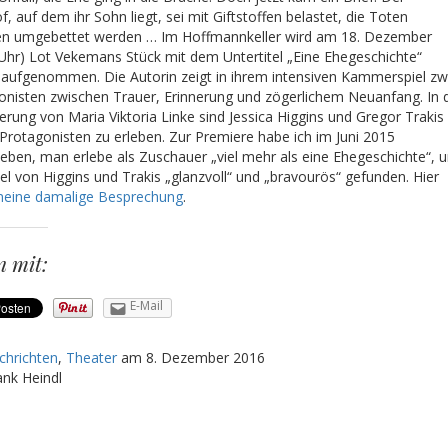
f, auf dem ihr Sohn liegt, sei mit Giftstoffen belastet, die Toten
n umgebettet werden … Im Hoffmannkeller wird am 18. Dezember
 Uhr) Lot Vekemans Stück mit dem Untertitel „Eine Ehegeschichte“
 aufgenommen. Die Autorin zeigt in ihrem intensiven Kammerspiel zw
onisten zwischen Trauer, Erinnerung und zögerlichem Neuanfang. In 
erung von Maria Viktoria Linke sind Jessica Higgins und Gregor Trakis
 Protagonisten zu erleben. Zur Premiere habe ich im Juni 2015
ieben, man erlebe als Zuschauer „viel mehr als eine Ehegeschichte“, 
el von Higgins und Trakis „glanzvoll“ und „bravourös“ gefunden. Hier
eine damalige Besprechung
.
n mit:
E-Mail
chrichten
,
Theater
am
8. Dezember 2016
ank Heindl