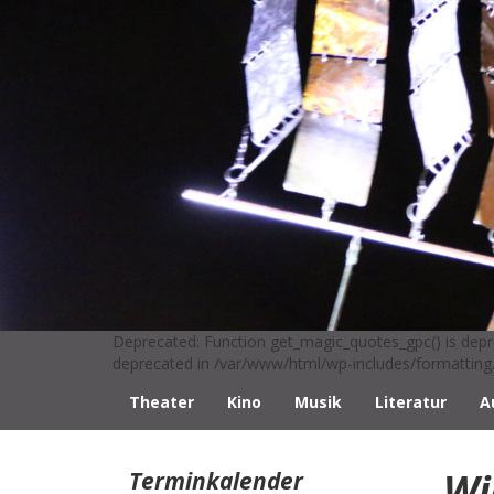
Deprecated: Function get_magic_quotes_gpc() is depr
deprecated in /var/www/html/wp-includes/formatting.
Theater
Kino
Musik
Literatur
A
Wi
Terminkalender