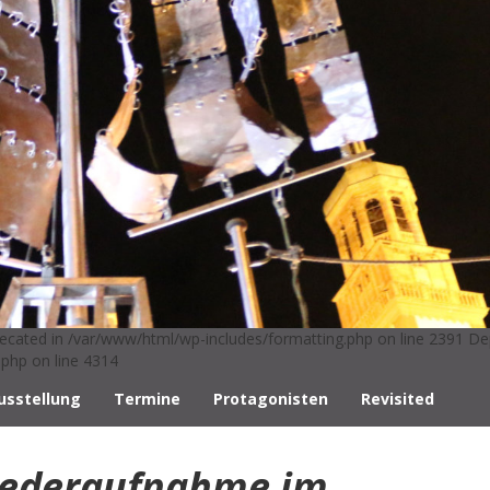
ecated in /var/www/html/wp-includes/formatting.php on line 2391 De
php on line 4314
usstellung
Termine
Protagonisten
Revisited
ederaufnahme im