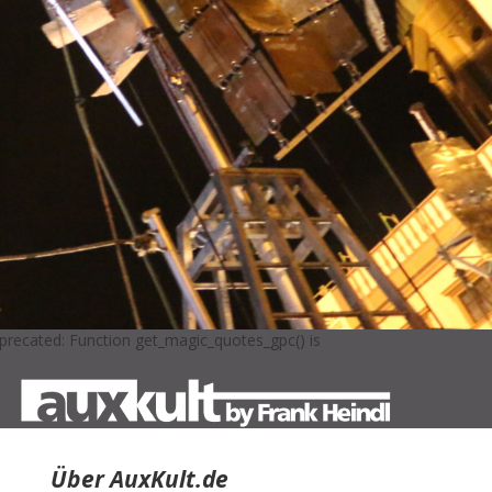
precated: Function get_magic_quotes_gpc() is
Über AuxKult.de