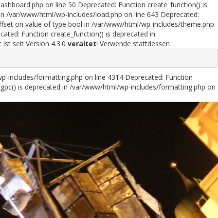
ashboard.php on line 50 Deprecated: Function create_function() is
in /var/www/html/wp-includes/load.php on line 643 Deprecated:
offset on value of type bool in /var/www/html/wp-includes/theme.php
ated: Function create_function() is deprecated in
st seit Version 4.3.0
veraltet
! Verwende stattdessen
wp-includes/formatting.php on line 4314 Deprecated: Function
gpc() is deprecated in /var/www/html/wp-includes/formatting.php on