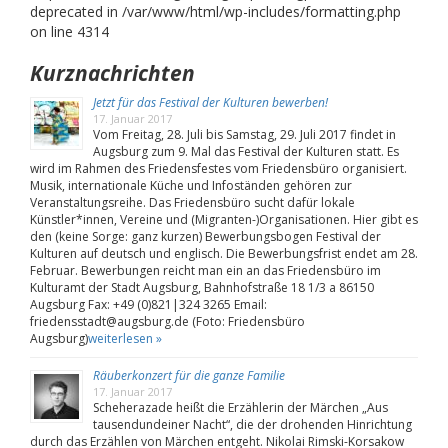
deprecated in /var/www/html/wp-includes/formatting.php
on line 4314
Kurznachrichten
Jetzt für das Festival der Kulturen bewerben!
17. Januar 2017
Vom Freitag, 28. Juli bis Samstag, 29. Juli 2017 findet in
Augsburg zum 9. Mal das Festival der Kulturen statt. Es
wird im Rahmen des Friedensfestes vom Friedensbüro organisiert.
Musik, internationale Küche und Infoständen gehören zur
Veranstaltungsreihe. Das Friedensbüro sucht dafür lokale
Künstler*innen, Vereine und (Migranten-)Organisationen. Hier gibt es
den (keine Sorge: ganz kurzen) Bewerbungsbogen Festival der
Kulturen auf deutsch und englisch. Die Bewerbungsfrist endet am 28.
Februar. Bewerbungen reicht man ein an das Friedensbüro im
Kulturamt der Stadt Augsburg, Bahnhofstraße 18 1/3 a 86150
Augsburg Fax: +49 (0)821|324 3265 Email:
friedensstadt@augsburg.de (Foto: Friedensbüro
Augsburg)
weiterlesen »
Räuberkonzert für die ganze Familie
17. Januar 2017
Scheherazade heißt die Erzählerin der Märchen „Aus
tausendundeiner Nacht“, die der drohenden Hinrichtung
durch das Erzählen von Märchen entgeht. Nikolai Rimski-Korsakow