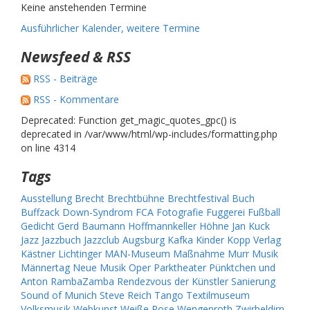
Keine anstehenden Termine
Ausführlicher Kalender, weitere Termine
Newsfeed & RSS
RSS - Beiträge
RSS - Kommentare
Deprecated: Function get_magic_quotes_gpc() is
deprecated in /var/www/html/wp-includes/formatting.php
on line 4314
Tags
Ausstellung
Brecht
Brechtbühne
Brechtfestival
Buch
Buffzack
Down-Syndrom
FCA
Fotografie
Fuggerei
Fußball
Gedicht
Gerd Baumann
Hoffmannkeller
Höhne
Jan Kuck
Jazz
Jazzbuch
Jazzclub Augsburg
Kafka
Kinder
Kopp Verlag
Kästner
Lichtinger
MAN-Museum
Maßnahme
Murr
Musik
Männertag
Neue Musik
Oper
Parktheater
Pünktchen und
Anton
RambaZamba
Rendezvous der Künstler
Sanierung
Sound of Munich
Steve Reich
Tango
Textilmuseum
Volksmusik
Webkunst
Weiße Rose
Wengenroth
Zwirbeldirn