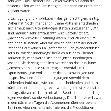
sein wird: Das Theater und Bücker wollen bis dahin die
beiden Hallen weiter „ertüchtigen“, in denen die Premieren
geplant waren.
Ertüchtigung und Produktion – das geht nicht gleichzeitig.
Daher hat Noch-Intendantin Juliane Votteler entschieden,
sich erneut nach Alternativ-Spielstätten umzusehen. „Wir
sind natürlich sehr enttäuscht“, wird Votteler zitiert,
„nachdem wir voller Hoffnung waren, endlich einen Ort
gefunden zu haben. Aber wir wollen den Start der neuen
Intendanz auf keinen Fall gefährden.“ Der „Wanderzirkus“
sei nun „wieder unterwegs“ heißt es aus dem Theater
sarkastisch, man werde sich aber „nicht unterkriegen
lassen.“ Gleichzeitig appelliert Votteler an das Publikum:
„Ziehen Sie mit!“ Die Stadt reagiert ebenfalls mit
Optimismus: „Wir wollen unter diesen schwierigen und
anspruchsvollen Rahmenbedingungen sowohl dem
zahlenden Publikum, wie auch der scheidenden und dem
künftigen Intendanten gerecht werden. Jetzt ist Kreativität
gefragt, die wir im Team mit allen Beteiligten an den Tag
legen werden“, so die Verlautbarung. Das Theater will zwar
in den nächsten Tagen die Abonnenten über den zweiten
Teil ihres Abonnements informieren, die Produktionen