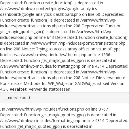
Deprecated: Function create_function() is deprecated in
/var/www/html/wp-content/plugins/google-analytics-
dashboard/google-analytics-dashboard.php on line 50 Deprecated:
Function create_function() is deprecated in /var/www/html/wp-
includes/pomo/translations.php on line 208 Deprecated: Function
get_magic_quotes_gpc() is deprecated in /var/www/html/wp-
includes/load.php on line 643 Deprecated: Function create_function()
is deprecated in /var/www/html/wp-includes/pomo/translations.php
on line 208 Notice: Trying to access array offset on value of type
bool in /var/www/html/wp-includes/theme.php on line 1556
Deprecated: Function get_magic_quotes_gpc() is deprecated in
/var/www/html/wp-includes/formatting.php on line 4314 Deprecated:
Function create_function() is deprecated in /var/www/html/wp-
includes/pomo/translations.php on line 208 Notice: Die verwendete
Konstruktor-Methode für WP_Widget in GADWidget ist seit Version
4.3.0
veraltet
! Verwende stattdessen
__construct()
. in /var/www/html/wp-includes/functions.php on line 3767
Deprecated: Function get_magic_quotes_gpc() is deprecated in
/var/www/html/wp-includes/formatting.php on line 4314 Deprecated:
Function get_magic_quotes_gpc() is deprecated in