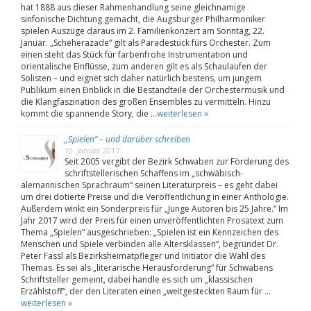
hat 1888 aus dieser Rahmenhandlung seine gleichnamige
sinfonische Dichtung gemacht, die Augsburger Philharmoniker
spielen Auszüge daraus im 2. Familienkonzert am Sonntag, 22.
Januar. „Scheherazade“ gilt als Paradestück fürs Orchester. Zum
einen steht das Stück für farbenfrohe Instrumentation und
orientalische Einflüsse, zum anderen gilt es als Schaulaufen der
Solisten – und eignet sich daher natürlich bestens, um jungem
Publikum einen Einblick in die Bestandteile der Orchestermusik und
die Klangfaszination des großen Ensembles zu vermitteln. Hinzu
kommt die spannende Story, die …
weiterlesen »
„Spielen“ – und darüber schreiben
10. Januar 2017
Seit 2005 vergibt der Bezirk Schwaben zur Förderung des
schriftstellerischen Schaffens im „schwäbisch-
alemannischen Sprachraum“ seinen Literaturpreis – es geht dabei
um drei dotierte Preise und die Veröffentlichung in einer Anthologie.
Außerdem winkt ein Sonderpreis für „Junge Autoren bis 25 Jahre.“ Im
Jahr 2017 wird der Preis für einen unveröffentlichten Prosatext zum
Thema „Spielen“ ausgeschrieben: „Spielen ist ein Kennzeichen des
Menschen und Spiele verbinden alle Altersklassen“, begründet Dr.
Peter Fassl als Bezirksheimatpfleger und Initiator die Wahl des
Themas. Es sei als „literarische Herausforderung“ für Schwabens
Schriftsteller gemeint, dabei handle es sich um „klassischen
Erzählstoff“, der den Literaten einen „weitgesteckten Raum für …
weiterlesen »