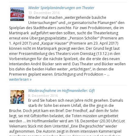
Wieder Spielplanänderungen am Theater
13. Dezember 2016
Wieder mal machen „weitergehende bauliche
Untersuchungen“ und „organisatorische Planungen“ den
Spielplan des Stadttheaters zunichte. Für zwei Produktionen, die im
Martinipark aufgeführt werden sollten, sucht die Theaterleitung
erneut eine Übergangsspielstätte: „Pension Schöller“ (Premiere am
1. April 2017) und „Kaspar Hauser“ (Premiere am 23. April 2017)
können nicht im Martinipark gezeigt werden. Der Grund liegt laut
einer Pressemitteilung des Theaters vom Dienstag (13.12.) in den
Vorbereitungen für die nächste Spielzeit, die die erste des neuen
Intentanden André Bücker sein wird: Das Theater und Bücker wollen
bis dahin die beiden Hallen weiter „ertüchtigen“, in denen die
Premieren geplant waren. Ertüchtigung und Produktion – …
weiterlesen »
Wiederaufnahme im Hoffmannkeller: Gift
8. Dezember 2016
Er und Sie haben sich neun Jahre nicht gesehen. Damals
starb ihr Sohn bei einem Unfall, die Ehe ging in die
Brüche. Doch jetzt kam ein Brief: Der Friedhof, auf dem ihr Sohn
liegt, sei mit Giftstoffen belastet, die Toten müssten umgebettet
werden … Im Hoffmannkeller wird am 18. Dezember (20.30 Uhr) Lot
Vekemans Stück mit dem Untertitel „Eine Ehegeschichte“ wieder
aufgenommen. Die Autorin zeigt in ihrem intensiven Kammerspiel