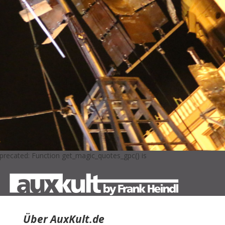
precated: Function get_magic_quotes_gpc() is
Über AuxKult.de