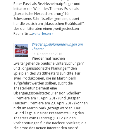
Peter Fassl als Bezirksheimatpfleger und
Initiator die Wahl des Themas. Es sei als
„literarische Herausforderung“ für
Schwabens Schriftsteller gemeint, dabei
handle es sich um „klassischen Erzählstoff“,
der den Literaten einen „weitgesteckten
Raum für …
weiterlesen »
Wieder Spielplanänderungen am
Theater
13. Dezember 2016
Wieder mal machen
„weitergehende bauliche Untersuchungen“
und „organisatorische Planungen“ den
Spielplan des Stadttheaters zunichte. Für
zwei Produktionen, die im Martinipark
aufgeführt werden sollten, sucht die
Theaterleitung erneut eine
Übergangsspielstätte: „Pension Schöller“
(Premiere am 1. April 2017) und „Kaspar
Hauser“ (Premiere am 23. April 2017) können
nicht im Martinipark gezeigt werden. Der
Grund liegt laut einer Pressemitteilung des
Theaters vom Dienstag (13.12.) in den
Vorbereitungen für die nächste Spielzeit, die
die erste des neuen Intentanden André