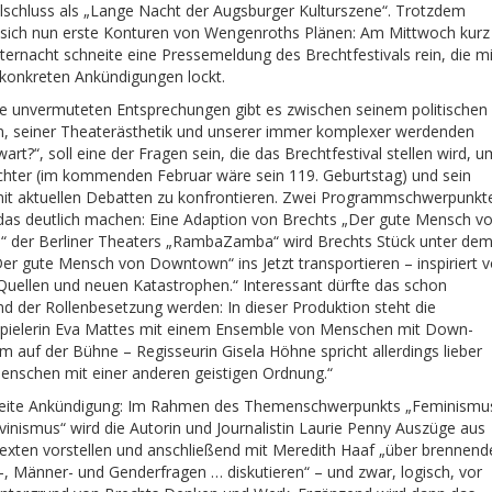
alschluss als „Lange Nacht der Augsburger Kulturszene“. Trotzdem
 sich nun erste Konturen von Wengenroths Plänen: Am Mittwoch kurz
ternacht schneite eine Pressemeldung des Brechtfestivals rein, die mi
 konkreten Ankündigungen lockt.
e unvermuteten Entsprechungen gibt es zwischen seinem politischen
, seiner Theaterästhetik und unserer immer komplexer werdenden
rt?“, soll eine der Fragen sein, die das Brechtfestival stellen wird, u
chter (im kommenden Februar wäre sein 119. Geburtstag) und sein
it aktuellen Debatten zu konfrontieren. Zwei Programmschwerpunkt
 das deutlich machen: Eine Adaption von Brechts „Der gute Mensch v
“ der Berliner Theaters „RambaZamba“ wird Brechts Stück unter de
Der gute Mensch von Downtown“ ins Jetzt transportieren – inspiriert 
 Quellen und neuen Katastrophen.“ Interessant dürfte das schon
nd der Rollenbesetzung werden: In dieser Produktion steht die
pielerin Eva Mattes mit einem Ensemble von Menschen mit Down-
 auf der Bühne – Regisseurin Gisela Höhne spricht allerdings lieber
enschen mit einer anderen geistigen Ordnung.“
eite Ankündigung: Im Rahmen des Themenschwerpunkts „Feminismu
vinismus“ wird die Autorin und Journalistin Laurie Penny Auszüge aus
Texten vorstellen und anschließend mit Meredith Haaf „über brennend
-, Männer- und Genderfragen … diskutieren“ – und zwar, logisch, vor