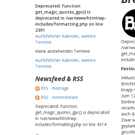
Deprecated: Function
get_magic_quotes_gpc() is
deprecated in /var/www/html/wp-
includes/formatting.php on line
2391
Ausführlicher Kalender, weitere
Deprec
Termine
/var/w
Keine anstehenden Termine
get_ma
include
Ausführlicher Kalender, weitere
Termine
Festi
Newsfeed & RSS
Inklus
Brechtf
RSS - Beiträge
knapp 
zum 12
RSS - Kommentare
Berline
Deprecated: Function
verant
get_magic_quotes_gpc() is deprecated
auch d
in /var/www/html/wp-
Zwar w
includes/formatting.php on line 4314
geplan
geschlo