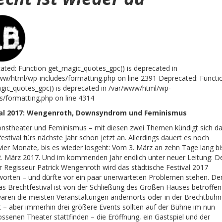
ated: Function get_magic_quotes_gpc() is deprecated in
ww/html/wp-includes/formatting.php on line 2391 Deprecated: Functi
gic_quotes_gpc() is deprecated in /var/www/html/wp-
s/formatting.php on line 4314
val 2017: Wengenroth, Downsyndrom und Feminismus
ionstheater und Feminismus – mit diesen zwei Themen kündigt sich d
estival fürs nächste Jahr schon jetzt an. Allerdings dauert es noch
vier Monate, bis es wieder losgeht: Vom 3. März an zehn Tage lang bi
. März 2017. Und im kommenden Jahr endlich unter neuer Leitung: D
r Regisseur Patrick Wengenroth wird das städtische Festival 2017
worten – und dürfte vor ein paar unerwarteten Problemen stehen. De
as Brechtfestival ist von der Schließung des Großen Hauses betroffen
aren die meisten Veranstaltungen andernorts oder in der Brechtbüh
t – aber immerhin drei größere Events sollten auf der Bühne im nun
ssenen Theater stattfinden – die Eröffnung, ein Gastspiel und der