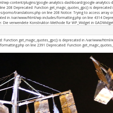
ml/wp-content/plugins/google-analytics-dashboard/google-analytics-d
ine 208 Deprecated: Function get_magic_quotes_gpc() is deprecated 
es/pomo/translations.php on line 208 Notice: Trying to access array 
ted in /var/www/html/wp-includes/formatting.php on line 4314 Deprec
e: Die verwendete Konstruktor-Methode für WP_Widget in GADWidget i
ed: Function get_magic_quotes_gpc() is deprecated in /var/www/html/
formatting.php on line 2391
Deprecated: Function get_magic_quotes_