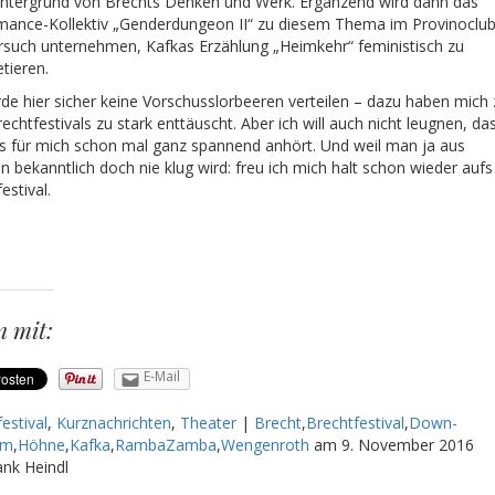
ntergrund von Brechts Denken und Werk. Ergänzend wird dann das
mance-Kollektiv „Genderdungeon II“ zu diesem Thema im Provinoclu
rsuch unternehmen, Kafkas Erzählung „Heimkehr“ feministisch zu
etieren.
rde hier sicher keine Vorschusslorbeeren verteilen – dazu haben mich 
rechtfestivals zu stark enttäuscht. Aber ich will auch nicht leugnen, da
as für mich schon mal ganz spannend anhört. Und weil man ja aus
 bekanntlich doch nie klug wird: freu ich mich halt schon wieder aufs
estival.
n mit:
E-Mail
estival
,
Kurznachrichten
,
Theater
|
Brecht
,
Brechtfestival
,
Down-
om
,
Höhne
,
Kafka
,
RambaZamba
,
Wengenroth
am
9. November 2016
ank Heindl