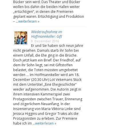
Bücker sein wird: Das Theater und Bücker
wollen bis dahin die beiden Hallen weiter
„ertüchtigen“, in denen die Premieren
geplant waren. Ertüchtigung und Produktion
– …
weiterlesen »
Wiederaufnahme im
Hoffmannkeller: Gift
8. Dezember 2016
Er und Sie haben sich neun Jahre
nicht gesehen. Damals starb ihr Sohn bei
einem Unfall, die Ehe ging in die Brüche.
Doch jetzt kam ein Brief: Der Friedhof, auf
dem ihr Sohn liegt, sei mit Giftstoffen
belastet, die Toten müssten umgebettet
werden … Im Hoffmannkeller wird am 18.
Dezember (20.30 Uhr) Lot Vekemans Stück
mit dem Untertitel „Eine Ehegeschichte“
wieder aufgenommen. Die Autorin zeigt in
ihrem intensiven Kammerspiel zwei
Protagonisten zwischen Trauer, Erinnerung
und zögerlichem Neuanfang. In der
Inszenierung von Maria Viktoria Linke sind
Jessica Higgins und Gregor Trakis als die
Protagonisten zu erleben. Zur Premiere
habe ich im …
weiterlesen »