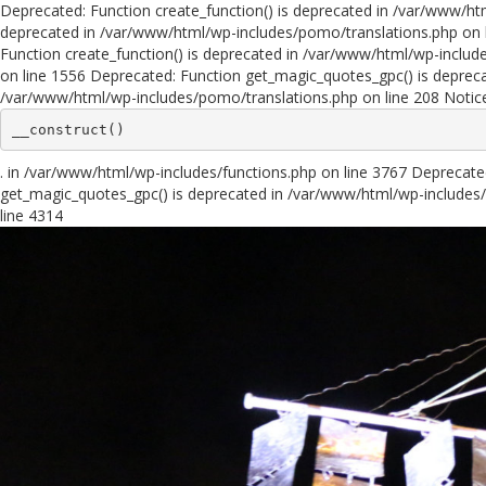
Deprecated: Function create_function() is deprecated in /var/www/ht
deprecated in /var/www/html/wp-includes/pomo/translations.php on l
Function create_function() is deprecated in /var/www/html/wp-includ
on line 1556 Deprecated: Function get_magic_quotes_gpc() is depreca
/var/www/html/wp-includes/pomo/translations.php on line 208 Notic
__construct()
. in /var/www/html/wp-includes/functions.php on line 3767 Deprecat
get_magic_quotes_gpc() is deprecated in /var/www/html/wp-includes/
line 4314