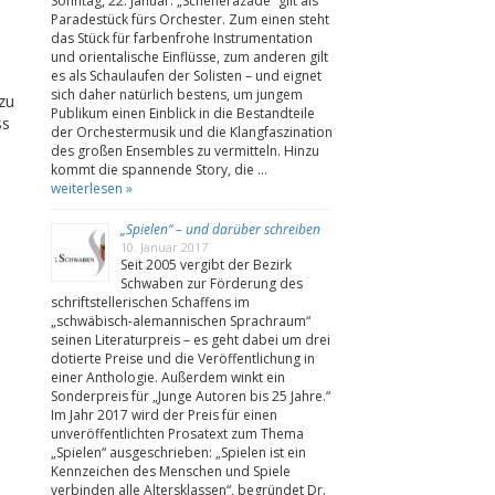
Sonntag, 22. Januar. „Scheherazade“ gilt als
Paradestück fürs Orchester. Zum einen steht
b
das Stück für farbenfrohe Instrumentation
und orientalische Einflüsse, zum anderen gilt
es als Schaulaufen der Solisten – und eignet
sich daher natürlich bestens, um jungem
zu
Publikum einen Einblick in die Bestandteile
ss
der Orchestermusik und die Klangfaszination
des großen Ensembles zu vermitteln. Hinzu
kommt die spannende Story, die …
weiterlesen »
„Spielen“ – und darüber schreiben
10. Januar 2017
Seit 2005 vergibt der Bezirk
Schwaben zur Förderung des
schriftstellerischen Schaffens im
„schwäbisch-alemannischen Sprachraum“
seinen Literaturpreis – es geht dabei um drei
dotierte Preise und die Veröffentlichung in
einer Anthologie. Außerdem winkt ein
Sonderpreis für „Junge Autoren bis 25 Jahre.“
Im Jahr 2017 wird der Preis für einen
unveröffentlichten Prosatext zum Thema
„Spielen“ ausgeschrieben: „Spielen ist ein
Kennzeichen des Menschen und Spiele
verbinden alle Altersklassen“, begründet Dr.