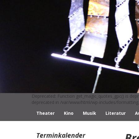
Deprecated: Function get_magic_quotes_gpc() is depr
deprecated in /var/www/html/wp-includes/formatting.
Theater
Kino
Musik
Literatur
A
Br
Terminkalender