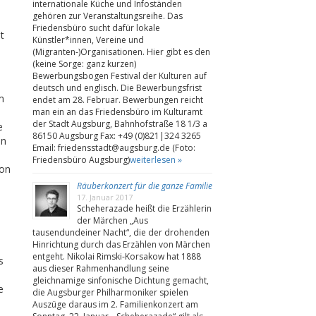
internationale Küche und Infoständen
gehören zur Veranstaltungsreihe. Das
Friedensbüro sucht dafür lokale
t
Künstler*innen, Vereine und
(Migranten-)Organisationen. Hier gibt es den
(keine Sorge: ganz kurzen)
Bewerbungsbogen Festival der Kulturen auf
deutsch und englisch. Die Bewerbungsfrist
m
endet am 28. Februar. Bewerbungen reicht
man ein an das Friedensbüro im Kulturamt
der Stadt Augsburg, Bahnhofstraße 18 1/3 a
e
86150 Augsburg Fax: +49 (0)821|324 3265
on
Email: friedensstadt@augsburg.de (Foto:
m
Friedensbüro Augsburg)
weiterlesen »
von
Räuberkonzert für die ganze Familie
17. Januar 2017
Scheherazade heißt die Erzählerin
der Märchen „Aus
tausendundeiner Nacht“, die der drohenden
Hinrichtung durch das Erzählen von Märchen
entgeht. Nikolai Rimski-Korsakow hat 1888
s
aus dieser Rahmenhandlung seine
gleichnamige sinfonische Dichtung gemacht,
e
die Augsburger Philharmoniker spielen
Auszüge daraus im 2. Familienkonzert am