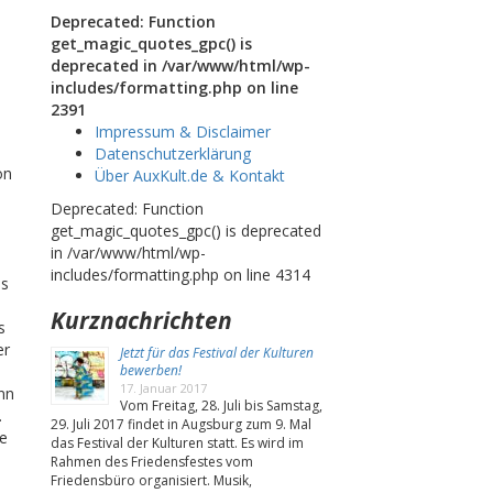
Deprecated: Function
get_magic_quotes_gpc() is
deprecated in /var/www/html/wp-
includes/formatting.php on line
2391
Impressum & Disclaimer
Datenschutzerklärung
on
Über AuxKult.de & Kontakt
Deprecated: Function
get_magic_quotes_gpc() is deprecated
in /var/www/html/wp-
includes/formatting.php on line 4314
as
Kurznachrichten
s
er
Jetzt für das Festival der Kulturen
bewerben!
17. Januar 2017
nn
Vom Freitag, 28. Juli bis Samstag,
.
29. Juli 2017 findet in Augsburg zum 9. Mal
ne
das Festival der Kulturen statt. Es wird im
Rahmen des Friedensfestes vom
Friedensbüro organisiert. Musik,