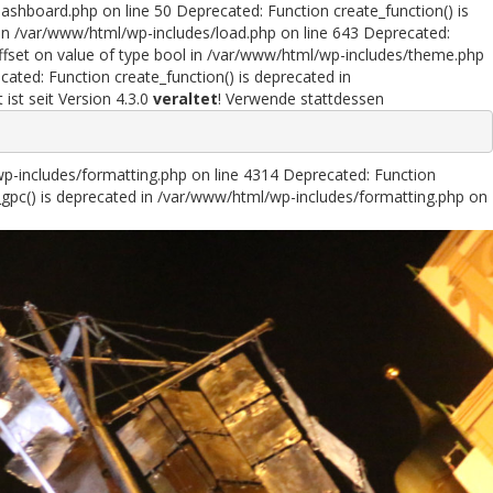
ashboard.php on line 50 Deprecated: Function create_function() is
in /var/www/html/wp-includes/load.php on line 643 Deprecated:
offset on value of type bool in /var/www/html/wp-includes/theme.php
ated: Function create_function() is deprecated in
st seit Version 4.3.0
veraltet
! Verwende stattdessen
wp-includes/formatting.php on line 4314 Deprecated: Function
gpc() is deprecated in /var/www/html/wp-includes/formatting.php on