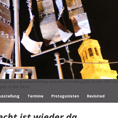
ecated in /var/www/html/wp-includes/formatting.php on line 2391 De
php on line 4314
usstellung
Termine
Protagonisten
Revisited
echt ist wieder da