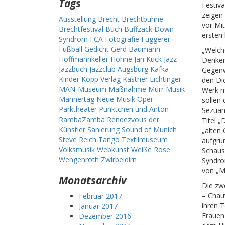
Tags
Festiv
zeigen
Ausstellung
Brecht
Brechtbühne
vor Mit
Brechtfestival
Buch
Buffzack
Down-
ersten
Syndrom
FCA
Fotografie
Fuggerei
Fußball
Gedicht
Gerd Baumann
„Welch
Hoffmannkeller
Höhne
Jan Kuck
Jazz
Denken
Jazzbuch
Jazzclub Augsburg
Kafka
Gegenwa
Kinder
Kopp Verlag
Kästner
Lichtinger
den Di
MAN-Museum
Maßnahme
Murr
Musik
Werk m
Männertag
Neue Musik
Oper
sollen
Parktheater
Pünktchen und Anton
Sezuan
RambaZamba
Rendezvous der
Titel „
Künstler
Sanierung
Sound of Munich
„alten
Steve Reich
Tango
Textilmuseum
aufgru
Volksmusik
Webkunst
Weiße Rose
Schaus
Wengenroth
Zwirbeldirn
Syndrom
von „M
Monatsarchiv
Die zw
– Chau
Februar 2017
ihren 
Januar 2017
Frauen
Dezember 2016