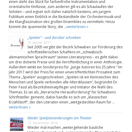
einen steht das Stück für farbenfrohe Instrumentation und
orientalische Einflüsse, zum anderen gilt es als Schaulaufen der
Solisten – und eignet sich daher natürlich bestens, um jungem
Publikum einen Einblick in die Bestandteile der Orchestermusik und
die Klangfaszination des großen Ensembles zu vermitteln. Hinzu
kommt die spannende Story, die …
weiterlesen »
„Spielen“ – und darüber schreiben
10. Januar 2017
Seit 2005 vergibt der Bezirk Schwaben zur Förderung des
schriftstellerischen Schaffens im „schwäbisch-
alemannischen Sprachraum“ seinen Literaturpreis – es geht dabei
um drei dotierte Preise und die Veröffentlichung in einer Anthologie.
Außerdem winkt ein Sonderpreis für „Junge Autoren bis 25 Jahre.“ Im
Jahr 2017 wird der Preis für einen unveröffentlichten Prosatext zum
Thema „Spielen“ ausgeschrieben: „Spielen ist ein Kennzeichen des
Menschen und Spiele verbinden alle Altersklassen“, begründet Dr.
Peter Fassl als Bezirksheimatpfleger und Initiator die Wahl des
Themas. Es sei als „literarische Herausforderung“ für Schwabens
Schriftsteller gemeint, dabei handle es sich um „klassischen
Erzählstoff“, der den Literaten einen „weitgesteckten Raum für …
weiterlesen »
Wieder Spielplanänderungen am Theater
13. Dezember 2016
Wieder mal machen „weitergehende bauliche