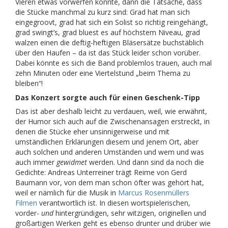
Vieren etwas vorwerfen könnte, dann die Tatsache, dass
die Stücke manchmal zu kurz sind: Grad hat man sich
eingegroovt, grad hat sich ein Solist so richtig reingehängt,
grad swingt’s, grad bluest es auf höchstem Niveau, grad
walzen einen die deftig-heftigen Bläsersätze buchstäblich
über den Haufen – da ist das Stück leider schon vorüber.
Dabei könnte es sich die Band problemlos trauen, auch mal
zehn Minuten oder eine Viertelstund „beim Thema zu
bleiben“!
Das Konzert sorgte auch für einen Geschenk-Tipp
Das ist aber deshalb leicht zu verdauen, weil, wie erwähnt,
der Humor sich auch auf die Zwischenansagen erstreckt, in
denen die Stücke eher unsinnigerweise und mit
umständlichen Erklärungen diesem und jenem Ort, aber
auch solchen und anderen Umständen und wem und was
auch immer
gewidmet
werden. Und dann sind da noch die
Gedichte: Andreas Unterreiner trägt Reime von Gerd
Baumann vor, von dem man schon öfter was gehört hat,
weil er nämlich für die Musik in
Marcus Rosenmüllers
Filmen
verantwortlich ist. In diesen wortspielerischen,
vorder-
und
hintergründigen, sehr witzigen, originellen und
großartigen Werken geht es ebenso drunter und drüber wie