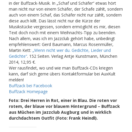
in der Buffzack-Musik. In „Schaf und Schäfer“ etwas hört
man nicht nur von einem Schäfer, der Schafe zählt, sondern
auch von einem Schaf, das Schäfer nicht nur zählt, sondern
diese auch killt. Das lässt nicht nur die Kürze der
Musikstücke vergessen, sondern ermöglicht es mir, diesen
Text doch noch mit einem Weihnachts-Tipp zu beenden.
Nach allem, was ich im Jazzclub gehört habe, unbedingt
empfehlenswert: Gerd Baumann, Marcus Rosenmüller,
Martin Kett:
„Wenn nicht wer du. Gedichte, Lieder und
Gedichte“
. 152 Seiten. Verlag Antje Kunstmann, München
2014, 12,95 €.
Wer rausfindet, wo und wie man Buffzack-CDs kriegen
kann, darf sich gerne übers Kontaktformular bei AuxKult
melden!
Buffzack bei Facebook
Buffzack Homepage
Foto: Drei Herren in Rot, einer in Blau. Die roten vor
rotem, der blaue vor blauem Hintergrund – Buffzack
aus Müchen im Jazzclub Augburg und in wirklich
durchdachtem Outfit (Foto: Frank Heindl).