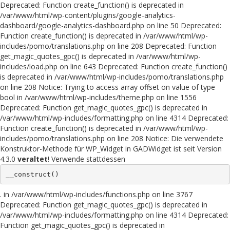
Deprecated: Function create_function() is deprecated in
/var/www/html/wp-content/plugins/google-analytics-
dashboard/google-analytics-dashboard.php on line 50 Deprecated:
Function create_function() is deprecated in /var/www/html/wp-
includes/pomo/translations.php on line 208 Deprecated: Function
get_magic_quotes_gpc() is deprecated in /var/www/html/wp-
includes/load.php on line 643 Deprecated: Function create_function()
is deprecated in /var/www/html/wp-includes/pomo/translations.php
on line 208 Notice: Trying to access array offset on value of type
bool in /var/www/html/wp-includes/theme.php on line 1556
Deprecated: Function get_magic_quotes_gpc() is deprecated in
/var/www/html/wp-includes/formatting.php on line 4314 Deprecated:
Function create_function() is deprecated in /var/www/html/wp-
includes/pomo/translations.php on line 208 Notice: Die verwendete
Konstruktor-Methode für WP_Widget in GADWidget ist seit Version
4.3.0
veraltet
! Verwende stattdessen
__construct()
. in /var/www/html/wp-includes/functions.php on line 3767
Deprecated: Function get_magic_quotes_gpc() is deprecated in
/var/www/html/wp-includes/formatting.php on line 4314 Deprecated:
Function get_magic_quotes_gpc() is deprecated in