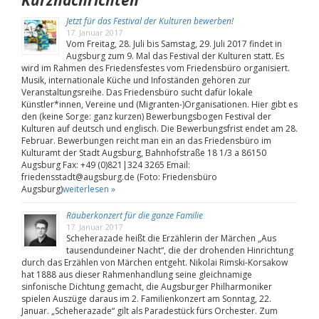
Jetzt für das Festival der Kulturen bewerben!
17. Januar 2017
Vom Freitag, 28. Juli bis Samstag, 29. Juli 2017 findet in
Augsburg zum 9. Mal das Festival der Kulturen statt. Es
wird im Rahmen des Friedensfestes vom Friedensbüro organisiert.
Musik, internationale Küche und Infoständen gehören zur
Veranstaltungsreihe. Das Friedensbüro sucht dafür lokale
Künstler*innen, Vereine und (Migranten-)Organisationen. Hier gibt es
den (keine Sorge: ganz kurzen) Bewerbungsbogen Festival der
Kulturen auf deutsch und englisch. Die Bewerbungsfrist endet am 28.
Februar. Bewerbungen reicht man ein an das Friedensbüro im
Kulturamt der Stadt Augsburg, Bahnhofstraße 18 1/3 a 86150
Augsburg Fax: +49 (0)821|324 3265 Email:
friedensstadt@augsburg.de (Foto: Friedensbüro
Augsburg)
weiterlesen »
Räuberkonzert für die ganze Familie
17. Januar 2017
Scheherazade heißt die Erzählerin der Märchen „Aus
tausendundeiner Nacht“, die der drohenden Hinrichtung
durch das Erzählen von Märchen entgeht. Nikolai Rimski-Korsakow
hat 1888 aus dieser Rahmenhandlung seine gleichnamige
sinfonische Dichtung gemacht, die Augsburger Philharmoniker
spielen Auszüge daraus im 2. Familienkonzert am Sonntag, 22.
Januar. „Scheherazade“ gilt als Paradestück fürs Orchester. Zum