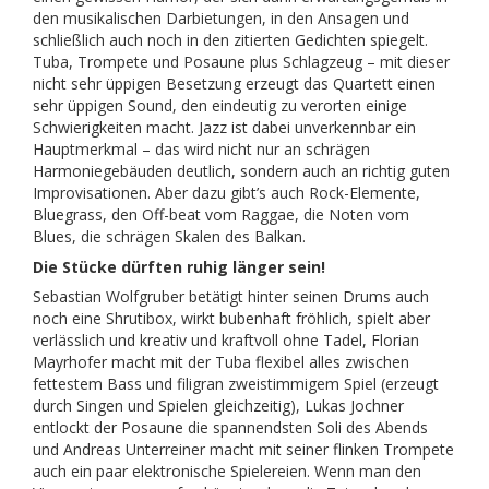
den musikalischen Darbietungen, in den Ansagen und
schließlich auch noch in den zitierten Gedichten spiegelt.
Tuba, Trompete und Posaune plus Schlagzeug – mit dieser
nicht sehr üppigen Besetzung erzeugt das Quartett einen
sehr üppigen Sound, den eindeutig zu verorten einige
Schwierigkeiten macht. Jazz ist dabei unverkennbar ein
Hauptmerkmal – das wird nicht nur an schrägen
Harmoniegebäuden deutlich, sondern auch an richtig guten
Improvisationen. Aber dazu gibt’s auch Rock-Elemente,
Bluegrass, den Off-beat vom Raggae, die Noten vom
Blues, die schrägen Skalen des Balkan.
Die Stücke dürften ruhig länger sein!
Sebastian Wolfgruber betätigt hinter seinen Drums auch
noch eine Shrutibox, wirkt bubenhaft fröhlich, spielt aber
verlässlich und kreativ und kraftvoll ohne Tadel, Florian
Mayrhofer macht mit der Tuba flexibel alles zwischen
fettestem Bass und filigran zweistimmigem Spiel (erzeugt
durch Singen und Spielen gleichzeitig), Lukas Jochner
entlockt der Posaune die spannendsten Soli des Abends
und Andreas Unterreiner macht mit seiner flinken Trompete
auch ein paar elektronische Spielereien. Wenn man den