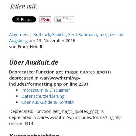
Teilen mit:
E-Mail
Allgemein
|
Buffzack
,
Gedicht
,
Gerd Baumann
,
Jazz
,
Jazzclub
Augsburg
am
13. November 2016
von Frank Heindl
Über AuxKult.de
Deprecated: Function get_magic_quotes_gpc() is
deprecated in /var/www/html/wp-
includes/formatting.php on line 2391
Impressum & Disclaimer
Datenschutzerklärung
Über AuxKult.de & Kontakt
Deprecated: Function get_magic_quotes_gpc() is
deprecated in /var/www/html/wp-includes/formatting.php
on line 4314
Kurznachrichten