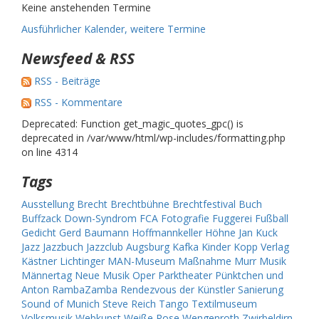
Keine anstehenden Termine
Ausführlicher Kalender, weitere Termine
Newsfeed & RSS
RSS - Beiträge
RSS - Kommentare
Deprecated: Function get_magic_quotes_gpc() is
deprecated in /var/www/html/wp-includes/formatting.php
on line 4314
Tags
Ausstellung
Brecht
Brechtbühne
Brechtfestival
Buch
Buffzack
Down-Syndrom
FCA
Fotografie
Fuggerei
Fußball
Gedicht
Gerd Baumann
Hoffmannkeller
Höhne
Jan Kuck
Jazz
Jazzbuch
Jazzclub Augsburg
Kafka
Kinder
Kopp Verlag
Kästner
Lichtinger
MAN-Museum
Maßnahme
Murr
Musik
Männertag
Neue Musik
Oper
Parktheater
Pünktchen und
Anton
RambaZamba
Rendezvous der Künstler
Sanierung
Sound of Munich
Steve Reich
Tango
Textilmuseum
Volksmusik
Webkunst
Weiße Rose
Wengenroth
Zwirbeldirn