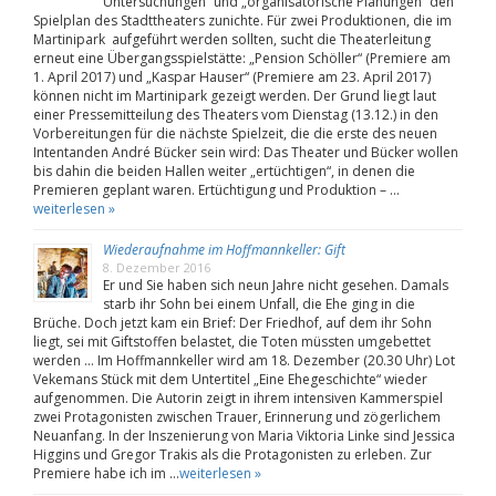
Untersuchungen“ und „organisatorische Planungen“ den
Spielplan des Stadttheaters zunichte. Für zwei Produktionen, die im
Martinipark aufgeführt werden sollten, sucht die Theaterleitung
erneut eine Übergangsspielstätte: „Pension Schöller“ (Premiere am
1. April 2017) und „Kaspar Hauser“ (Premiere am 23. April 2017)
können nicht im Martinipark gezeigt werden. Der Grund liegt laut
einer Pressemitteilung des Theaters vom Dienstag (13.12.) in den
Vorbereitungen für die nächste Spielzeit, die die erste des neuen
Intentanden André Bücker sein wird: Das Theater und Bücker wollen
bis dahin die beiden Hallen weiter „ertüchtigen“, in denen die
Premieren geplant waren. Ertüchtigung und Produktion – …
weiterlesen »
Wiederaufnahme im Hoffmannkeller: Gift
8. Dezember 2016
Er und Sie haben sich neun Jahre nicht gesehen. Damals
starb ihr Sohn bei einem Unfall, die Ehe ging in die
Brüche. Doch jetzt kam ein Brief: Der Friedhof, auf dem ihr Sohn
liegt, sei mit Giftstoffen belastet, die Toten müssten umgebettet
werden … Im Hoffmannkeller wird am 18. Dezember (20.30 Uhr) Lot
Vekemans Stück mit dem Untertitel „Eine Ehegeschichte“ wieder
aufgenommen. Die Autorin zeigt in ihrem intensiven Kammerspiel
zwei Protagonisten zwischen Trauer, Erinnerung und zögerlichem
Neuanfang. In der Inszenierung von Maria Viktoria Linke sind Jessica
Higgins und Gregor Trakis als die Protagonisten zu erleben. Zur
Premiere habe ich im …
weiterlesen »