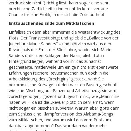
zerdrück sie nicht.“) richtig liest, kann sogar eine sehr
brechtische Zärtlichkeit in ihnen entdecken – vertane
Chance für eine Erotik, in der sich die Zote aufhebt.
Enttäuschendes Ende zum Mitklatschen
Einfallsreich dann aber immerhin die Weiterentwicklung des
Plots: Der Transvestit singt und spielt die „Ballade von der
Judenhure Marie Sanders“ – und plötzlich wird aus dem
Revuespaß der Ernst der 30er-Jahre, windet sich Marie
Sanders unter den Schlägen der Nazis, bleibt tot im
Hintergrund liegen, während vor ihr das zunächst
gescheiterte, mittlerweile um einige nicht erstrebenswerte
Erfahrungen reichere Revuemädchen nun doch in die
Arbeitskleidung des „Brechtgirls“ gesteckt wird: Sie
bekommt eine Korsage auf den nackten Busen geschnallt
wie eine Mischung aus Panzer und Arbeitsanzug, sie wird
zurechtgebogen, -gezerrt und -geschminkt, wie „Mann“ sie
haben will – da ist die „Revue“ plötzlich sehr ernst, wenn
nicht sogar ein bisschen subversiv. Warum aber gibt’s dann
zum Schluss eine Klampfenversion des Alabama-Songs
zum Mitklatschen, und warum wird das vom Publikum
dankbar angenommen? Das war dann wieder mehr