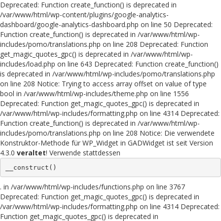
Deprecated: Function create_function() is deprecated in
/var/www/html/wp-content/plugins/google-analytics-
dashboard/google-analytics-dashboard.php on line 50 Deprecated:
Function create_function() is deprecated in /var/www/html/wp-
includes/pomo/translations.php on line 208 Deprecated: Function
get_magic_quotes_gpc() is deprecated in /var/www/html/wp-
includes/load.php on line 643 Deprecated: Function create_function()
is deprecated in /var/www/html/wp-includes/pomo/translations.php
on line 208 Notice: Trying to access array offset on value of type
bool in /var/www/html/wp-includes/theme.php on line 1556
Deprecated: Function get_magic_quotes_gpc() is deprecated in
/var/www/html/wp-includes/formatting.php on line 4314 Deprecated:
Function create_function() is deprecated in /var/www/html/wp-
includes/pomo/translations.php on line 208 Notice: Die verwendete
Konstruktor-Methode für WP_Widget in GADWidget ist seit Version
4.3.0
veraltet
! Verwende stattdessen
__construct()
. in /var/www/html/wp-includes/functions.php on line 3767
Deprecated: Function get_magic_quotes_gpc() is deprecated in
/var/www/html/wp-includes/formatting.php on line 4314 Deprecated:
Function get_magic_quotes_gpc() is deprecated in