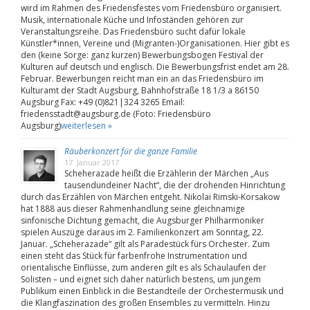
wird im Rahmen des Friedensfestes vom Friedensbüro organisiert.
Musik, internationale Küche und Infoständen gehören zur
Veranstaltungsreihe. Das Friedensbüro sucht dafür lokale
Künstler*innen, Vereine und (Migranten-)Organisationen. Hier gibt es
den (keine Sorge: ganz kurzen) Bewerbungsbogen Festival der
Kulturen auf deutsch und englisch. Die Bewerbungsfrist endet am 28.
Februar. Bewerbungen reicht man ein an das Friedensbüro im
Kulturamt der Stadt Augsburg, Bahnhofstraße 18 1/3 a 86150
Augsburg Fax: +49 (0)821|324 3265 Email:
friedensstadt@augsburg.de (Foto: Friedensbüro
Augsburg)
weiterlesen »
Räuberkonzert für die ganze Familie
17. Januar 2017
Scheherazade heißt die Erzählerin der Märchen „Aus
tausendundeiner Nacht“, die der drohenden Hinrichtung
durch das Erzählen von Märchen entgeht. Nikolai Rimski-Korsakow
hat 1888 aus dieser Rahmenhandlung seine gleichnamige
sinfonische Dichtung gemacht, die Augsburger Philharmoniker
spielen Auszüge daraus im 2. Familienkonzert am Sonntag, 22.
Januar. „Scheherazade“ gilt als Paradestück fürs Orchester. Zum
einen steht das Stück für farbenfrohe Instrumentation und
orientalische Einflüsse, zum anderen gilt es als Schaulaufen der
Solisten – und eignet sich daher natürlich bestens, um jungem
Publikum einen Einblick in die Bestandteile der Orchestermusik und
die Klangfaszination des großen Ensembles zu vermitteln. Hinzu