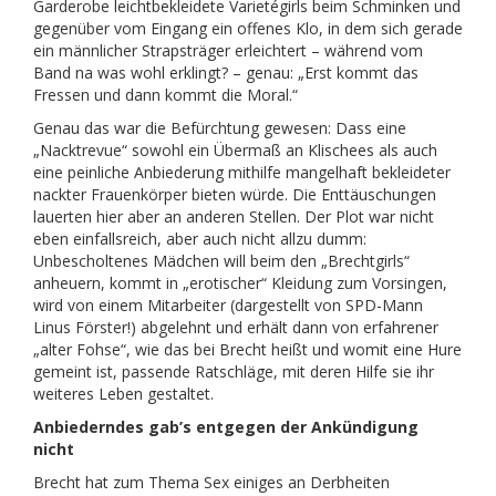
Garderobe leichtbekleidete Varietégirls beim Schminken und
gegenüber vom Eingang ein offenes Klo, in dem sich gerade
ein männlicher Strapsträger erleichtert – während vom
Band na was wohl erklingt? – genau: „Erst kommt das
Fressen und dann kommt die Moral.“
Genau das war die Befürchtung gewesen: Dass eine
„Nacktrevue“ sowohl ein Übermaß an Klischees als auch
eine peinliche Anbiederung mithilfe mangelhaft bekleideter
nack­ter Frauenkörper bieten würde. Die Enttäuschungen
lauerten hier aber an anderen Stellen. Der Plot war nicht
eben einfallsreich, aber auch nicht allzu dumm:
Unbescholtenes Mädchen will beim den „Brechtgirls“
anheuern, kommt in „erotischer“ Kleidung zum Vorsingen,
wird von einem Mitarbeiter (dargestellt von SPD-Mann
Linus Förster!) abgelehnt und erhält dann von erfahrener
„alter Fohse“, wie das bei Brecht heißt und womit eine Hure
gemeint ist, passende Ratschläge, mit deren Hilfe sie ihr
weiteres Leben gestaltet.
Anbiederndes gab’s entgegen der Ankündigung
nicht
Brecht hat zum Thema Sex einiges an Derbheiten