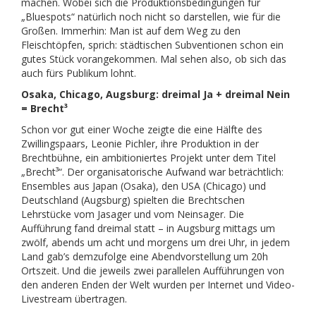
machen. Wobei sich die Produktionsbedingungen für
„Bluespots“ natürlich noch nicht so darstellen, wie für die
Großen. Immerhin: Man ist auf dem Weg zu den
Fleischtöpfen, sprich: städtischen Subventionen schon ein
gutes Stück vorangekommen. Mal sehen also, ob sich das
auch fürs Publikum lohnt.
Osaka, Chicago, Augsburg: dreimal Ja + dreimal Nein
= Brecht³
Schon vor gut einer Woche zeigte die eine Hälfte des
Zwillingspaars, Leonie Pichler, ihre Produktion in der
Brechtbühne, ein ambitioniertes Projekt unter dem Titel
„Brecht³“. Der organisatorische Aufwand war beträchtlich:
Ensembles aus Japan (Osaka), den USA (Chicago) und
Deutschland (Augsburg) spielten die Brechtschen
Lehrstücke vom Jasager und vom Neinsager. Die
Aufführung fand dreimal statt – in Augsburg mittags um
zwölf, abends um acht und morgens um drei Uhr, in jedem
Land gab’s demzufolge eine Abendvorstellung um 20h
Ortszeit. Und die jeweils zwei parallelen Aufführungen von
den anderen Enden der Welt wurden per Internet und Video-
Livestream übertragen.