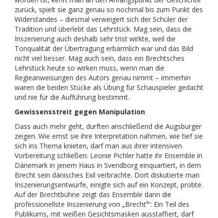
zurück, spielt sie ganz genau so nochmal bis zum Punkt des
Widerstandes – diesmal verweigert sich der Schüler der
Tradition und überlebt das Lehrstück. Mag sein, dass die
Inszenierung auch deshalb sehr trist wirkte, weil die
Tonqualität der Übertragung erbärmlich war und das Bild
nicht viel besser. Mag auch sein, dass ein Brechtsches
Lehrstück heute so wirken muss, wenn man die
Regieanweisungen des Autors genau nimmt – immerhin
waren die beiden Stücke als Übung für Schauspieler gedacht
und nie für die Aufführung bestimmt.
Gewissensstreit gegen Manipulation
Dass auch mehr geht, durften anschließend die Augsburger
zeigen. Wie ernst sie ihre Interpretation nahmen, wie tief sie
sich ins Thema knieten, darf man aus ihrer intensiven
Vorbereitung schließen: Leonie Pichler hatte ihr Ensemble in
Dänemark in jenem Haus in Svendborg einquartiert, in dem
Brecht sein dänisches Exil verbrachte. Dort diskutierte man
Inszenierungsentwürfe, einigte sich auf ein Konzept, probte.
Auf der Brechtbühne zeigt das Ensemble dann die
professionellste Inszenierung von „Brecht³“: Ein Teil des
Publikums, mit weißen Gesichtsmasken ausstaffiert, darf