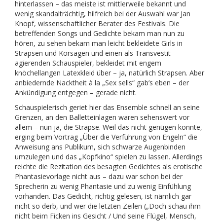
hinterlassen – das meiste ist mittlerweile bekannt und
wenig skandalträchtig, hilfreich bei der Auswahl war Jan
Knopf, wissenschaftlicher Berater des Festivals. Die
betreffenden Songs und Gedichte bekam man nun zu
hören, zu sehen bekam man leicht bekleidete Girls in
Strapsen und Korsagen und einen als Transvestit
agierenden Schauspieler, bekleidet mit engem
knöchellangen Latexkleid über – ja, natürlich Strapsen. Aber
anbiedernde Nacktheit à la „Sex sells“ gab’s eben – der
Ankündigung entgegen – gerade nicht.
Schauspielerisch geriet hier das Ensemble schnell an seine
Grenzen, an den Balletteinlagen waren sehenswert vor
allem – nun ja, die Strapse. Weil das nicht genügen konnte,
erging beim Vortrag „Über die Verführung von Engeln“ die
Anweisung ans Publikum, sich schwarze Augenbinden
umzulegen und das „Kopfkino“ spielen zu lassen. Allerdings
reichte die Rezitation des besagten Gedichtes als erotische
Phantasievorlage nicht aus – dazu war schon bei der
Sprecherin zu wenig Phantasie und zu wenig Einfühlung
vorhanden. Das Gedicht, richtig gelesen, ist nämlich gar
nicht so derb, und wer die letzten Zeilen („Doch schau ihm
nicht beim Ficken ins Gesicht / Und seine Flügel, Mensch,