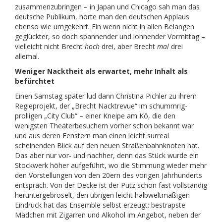
zusammenzubringen – in Japan und Chicago sah man das
deutsche Publikum, hörte man den deutschen Applaus
ebenso wie umgekehrt. Ein wenn nicht in allen Belangen
geglückter, so doch spannender und lohnender Vormittag –
vielleicht nicht Brecht
hoch
drei, aber Brecht
mal
drei
allemal.
Weniger Nacktheit als erwartet, mehr Inhalt als
befürchtet
Einen Samstag später lud dann Christina Pichler zu ihrem
Regieprojekt, der „Brecht Nacktrevue“ im schummrig-
prolligen „City Club“ – einer Kneipe am Kö, die den
wenigsten Theaterbesuchern vorher schon bekannt war
und aus deren Fenstern man einen leicht surreal
scheinenden Blick auf den neuen Straßenbahnknoten hat.
Das aber nur vor- und nachher, denn das Stück wurde ein
Stockwerk höher aufgeführt, wo die Stimmung wieder mehr
den Vorstellungen von den 20ern des vorigen Jahrhunderts
entsprach. Von der Decke ist der Putz schon fast vollständig
heruntergebröselt, den übrigen leicht halbweltmäßigen
Eindruck hat das Ensemble selbst erzeugt: bestrapste
Mädchen mit Zigarren und Alkohol im Angebot, neben der