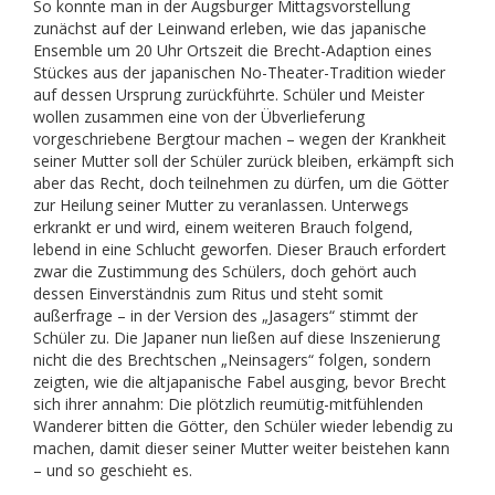
So konnte man in der Augsburger Mittagsvorstellung
zunächst auf der Leinwand erleben, wie das japanische
Ensemble um 20 Uhr Ortszeit die Brecht-Adaption eines
Stückes aus der japanischen No-Theater-Tradition wieder
auf dessen Ursprung zurückführte. Schüler und Meister
wollen zusammen eine von der Übverlieferung
vorgeschriebene Bergtour machen – wegen der Krankheit
seiner Mutter soll der Schüler zurück bleiben, erkämpft sich
aber das Recht, doch teilnehmen zu dürfen, um die Götter
zur Heilung seiner Mutter zu veranlassen. Unterwegs
erkrankt er und wird, einem weiteren Brauch folgend,
lebend in eine Schlucht geworfen. Dieser Brauch erfordert
zwar die Zustimmung des Schülers, doch gehört auch
dessen Einverständnis zum Ritus und steht somit
außerfrage – in der Version des „Jasagers“ stimmt der
Schüler zu. Die Japaner nun ließen auf diese Inszenierung
nicht die des Brechtschen „Neinsagers“ folgen, sondern
zeigten, wie die altjapanische Fabel ausging, bevor Brecht
sich ihrer annahm: Die plötzlich reumütig-mitfühlenden
Wanderer bitten die Götter, den Schüler wieder lebendig zu
machen, damit dieser seiner Mutter weiter beistehen kann
– und so geschieht es.