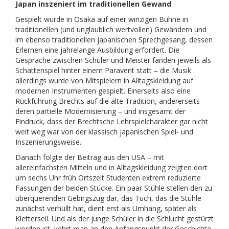
Japan inszeniert im traditionellen Gewand
Gespielt wurde in Osaka auf einer winzigen Bühne in
traditionellen (und unglaublich wertvollen) Gewändern und
im ebenso traditionellen japanischen Sprechgesang, dessen
Erlernen eine jahrelange Ausbildung erfordert. Die
Gespräche zwischen Schüler und Meister fanden jeweils als
Schattenspiel hinter einem Paravent statt – die Musik
allerdings wurde von Mitspielern in Alltagskleidung auf
modernen Instrumenten gespielt. Einerseits also eine
Rückführung Brechts auf die alte Tradition, andererseits
deren partielle Modernisierung – und insgesamt der
Eindruck, dass der Brechtsche Lehrspielcharakter gar nicht
weit weg war von der klassisch japanischen Spiel- und
Inszenierungsweise.
Danach folgte der Beitrag aus den USA – mit
allereinfachsten Mitteln und in Alltagskleidung zeigten dort
um sechs Uhr früh Ortszeit Studenten extrem reduzierte
Fassungen der beiden Stücke. Ein paar Stühle stellen den zu
überquerenden Gebirgszug dar, das Tuch, das die Stühle
zunächst verhüllt hat, dient erst als Umhang, später als
Kletterseil. Und als der junge Schüler in die Schlucht gestürzt
worden ist, kehrt man an den Anfangspunkt der Geschichte