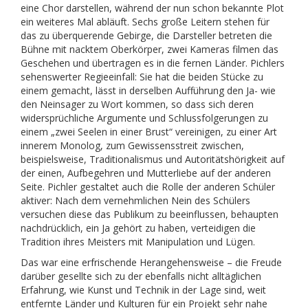
eine Chor darstellen, während der nun schon bekannte Plot
ein weiteres Mal abläuft. Sechs große Leitern stehen für
das zu überquerende Gebirge, die Darsteller betreten die
Bühne mit nacktem Oberkörper, zwei Kameras filmen das
Geschehen und übertragen es in die fernen Länder. Pichlers
sehenswerter Regieeinfall: Sie hat die beiden Stücke zu
einem gemacht, lässt in derselben Aufführung den Ja- wie
den Neinsager zu Wort kommen, so dass sich deren
widersprüchliche Argumente und Schlussfolgerungen zu
einem „zwei Seelen in einer Brust“ vereinigen, zu einer Art
innerem Monolog, zum Gewissensstreit zwischen,
beispielsweise, Traditionalismus und Autoritätshörigkeit auf
der einen, Aufbegehren und Mutterliebe auf der anderen
Seite. Pichler gestaltet auch die Rolle der anderen Schüler
aktiver: Nach dem vernehmlichen Nein des Schülers
versuchen diese das Publikum zu beeinflussen, behaupten
nachdrücklich, ein Ja gehört zu haben, verteidigen die
Tradition ihres Meisters mit Manipulation und Lügen.
Das war eine erfrischende Herangehensweise – die Freude
darüber gesellte sich zu der ebenfalls nicht alltäglichen
Erfahrung, wie Kunst und Technik in der Lage sind, weit
entfernte Länder und Kulturen für ein Projekt sehr nahe