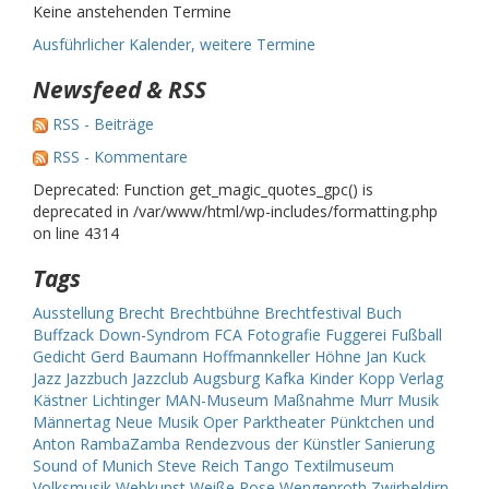
Keine anstehenden Termine
Ausführlicher Kalender, weitere Termine
Newsfeed & RSS
RSS - Beiträge
RSS - Kommentare
Deprecated: Function get_magic_quotes_gpc() is
deprecated in /var/www/html/wp-includes/formatting.php
on line 4314
Tags
Ausstellung
Brecht
Brechtbühne
Brechtfestival
Buch
Buffzack
Down-Syndrom
FCA
Fotografie
Fuggerei
Fußball
Gedicht
Gerd Baumann
Hoffmannkeller
Höhne
Jan Kuck
Jazz
Jazzbuch
Jazzclub Augsburg
Kafka
Kinder
Kopp Verlag
Kästner
Lichtinger
MAN-Museum
Maßnahme
Murr
Musik
Männertag
Neue Musik
Oper
Parktheater
Pünktchen und
Anton
RambaZamba
Rendezvous der Künstler
Sanierung
Sound of Munich
Steve Reich
Tango
Textilmuseum
Volksmusik
Webkunst
Weiße Rose
Wengenroth
Zwirbeldirn