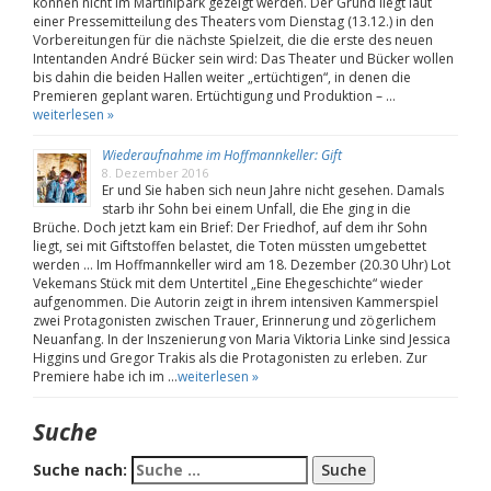
können nicht im Martinipark gezeigt werden. Der Grund liegt laut
einer Pressemitteilung des Theaters vom Dienstag (13.12.) in den
Vorbereitungen für die nächste Spielzeit, die die erste des neuen
Intentanden André Bücker sein wird: Das Theater und Bücker wollen
bis dahin die beiden Hallen weiter „ertüchtigen“, in denen die
Premieren geplant waren. Ertüchtigung und Produktion – …
weiterlesen »
Wiederaufnahme im Hoffmannkeller: Gift
8. Dezember 2016
Er und Sie haben sich neun Jahre nicht gesehen. Damals
starb ihr Sohn bei einem Unfall, die Ehe ging in die
Brüche. Doch jetzt kam ein Brief: Der Friedhof, auf dem ihr Sohn
liegt, sei mit Giftstoffen belastet, die Toten müssten umgebettet
werden … Im Hoffmannkeller wird am 18. Dezember (20.30 Uhr) Lot
Vekemans Stück mit dem Untertitel „Eine Ehegeschichte“ wieder
aufgenommen. Die Autorin zeigt in ihrem intensiven Kammerspiel
zwei Protagonisten zwischen Trauer, Erinnerung und zögerlichem
Neuanfang. In der Inszenierung von Maria Viktoria Linke sind Jessica
Higgins und Gregor Trakis als die Protagonisten zu erleben. Zur
Premiere habe ich im …
weiterlesen »
Suche
Suche nach: