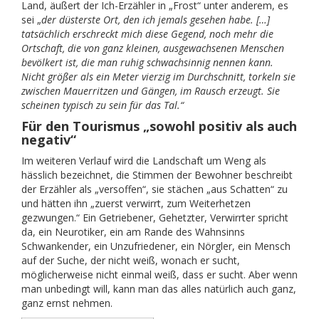
Land, äußert der Ich-Erzähler in „Frost“ unter anderem, es
sei „
der düsterste Ort, den ich jemals gesehen habe. […]
tatsächlich erschreckt mich diese Gegend, noch mehr die
Ortschaft, die von ganz kleinen, ausgewachsenen Menschen
bevölkert ist, die man ruhig schwachsinnig nennen kann.
Nicht größer als ein Meter vierzig im Durchschnitt, torkeln sie
zwischen Mauerritzen und Gängen, im Rausch erzeugt. Sie
scheinen typisch zu sein für das Tal.“
Für den Tourismus „sowohl positiv als auch
negativ“
Im weiteren Verlauf wird die Landschaft um Weng als
hässlich bezeichnet, die Stimmen der Bewohner beschreibt
der Erzähler als „versoffen“, sie stächen „aus Schatten“ zu
und hätten ihn „zuerst verwirrt, zum Weiterhetzen
gezwungen.“ Ein Getriebener, Gehetzter, Verwirrter spricht
da, ein Neurotiker, ein am Rande des Wahnsinns
Schwankender, ein Unzufriedener, ein Nörgler, ein Mensch
auf der Suche, der nicht weiß, wonach er sucht,
möglicherweise nicht einmal weiß, dass er sucht. Aber wenn
man unbedingt will, kann man das alles natürlich auch ganz,
ganz ernst nehmen.