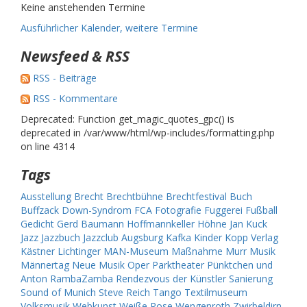
Keine anstehenden Termine
Ausführlicher Kalender, weitere Termine
Newsfeed & RSS
RSS - Beiträge
RSS - Kommentare
Deprecated: Function get_magic_quotes_gpc() is
deprecated in /var/www/html/wp-includes/formatting.php
on line 4314
Tags
Ausstellung
Brecht
Brechtbühne
Brechtfestival
Buch
Buffzack
Down-Syndrom
FCA
Fotografie
Fuggerei
Fußball
Gedicht
Gerd Baumann
Hoffmannkeller
Höhne
Jan Kuck
Jazz
Jazzbuch
Jazzclub Augsburg
Kafka
Kinder
Kopp Verlag
Kästner
Lichtinger
MAN-Museum
Maßnahme
Murr
Musik
Männertag
Neue Musik
Oper
Parktheater
Pünktchen und
Anton
RambaZamba
Rendezvous der Künstler
Sanierung
Sound of Munich
Steve Reich
Tango
Textilmuseum
Volksmusik
Webkunst
Weiße Rose
Wengenroth
Zwirbeldirn