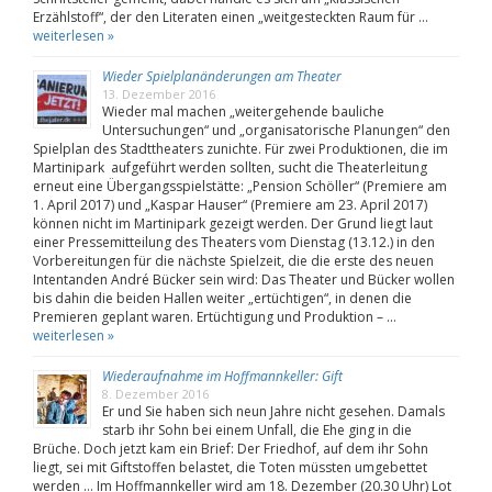
Erzählstoff“, der den Literaten einen „weitgesteckten Raum für …
weiterlesen »
Wieder Spielplanänderungen am Theater
13. Dezember 2016
Wieder mal machen „weitergehende bauliche
Untersuchungen“ und „organisatorische Planungen“ den
Spielplan des Stadttheaters zunichte. Für zwei Produktionen, die im
Martinipark aufgeführt werden sollten, sucht die Theaterleitung
erneut eine Übergangsspielstätte: „Pension Schöller“ (Premiere am
1. April 2017) und „Kaspar Hauser“ (Premiere am 23. April 2017)
können nicht im Martinipark gezeigt werden. Der Grund liegt laut
einer Pressemitteilung des Theaters vom Dienstag (13.12.) in den
Vorbereitungen für die nächste Spielzeit, die die erste des neuen
Intentanden André Bücker sein wird: Das Theater und Bücker wollen
bis dahin die beiden Hallen weiter „ertüchtigen“, in denen die
Premieren geplant waren. Ertüchtigung und Produktion – …
weiterlesen »
Wiederaufnahme im Hoffmannkeller: Gift
8. Dezember 2016
Er und Sie haben sich neun Jahre nicht gesehen. Damals
starb ihr Sohn bei einem Unfall, die Ehe ging in die
Brüche. Doch jetzt kam ein Brief: Der Friedhof, auf dem ihr Sohn
liegt, sei mit Giftstoffen belastet, die Toten müssten umgebettet
werden … Im Hoffmannkeller wird am 18. Dezember (20.30 Uhr) Lot