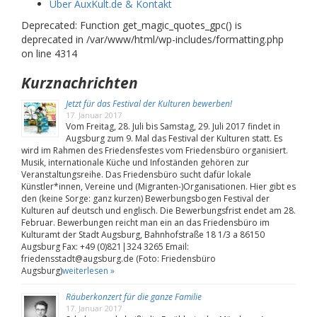
Über AuxKult.de & Kontakt
Deprecated: Function get_magic_quotes_gpc() is
deprecated in /var/www/html/wp-includes/formatting.php
on line 4314
Kurznachrichten
Jetzt für das Festival der Kulturen bewerben!
17. Januar 2017
Vom Freitag, 28. Juli bis Samstag, 29. Juli 2017 findet in
Augsburg zum 9. Mal das Festival der Kulturen statt. Es
wird im Rahmen des Friedensfestes vom Friedensbüro organisiert.
Musik, internationale Küche und Infoständen gehören zur
Veranstaltungsreihe. Das Friedensbüro sucht dafür lokale
Künstler*innen, Vereine und (Migranten-)Organisationen. Hier gibt es
den (keine Sorge: ganz kurzen) Bewerbungsbogen Festival der
Kulturen auf deutsch und englisch. Die Bewerbungsfrist endet am 28.
Februar. Bewerbungen reicht man ein an das Friedensbüro im
Kulturamt der Stadt Augsburg, Bahnhofstraße 18 1/3 a 86150
Augsburg Fax: +49 (0)821|324 3265 Email:
friedensstadt@augsburg.de (Foto: Friedensbüro
Augsburg)
weiterlesen »
Räuberkonzert für die ganze Familie
17. Januar 2017