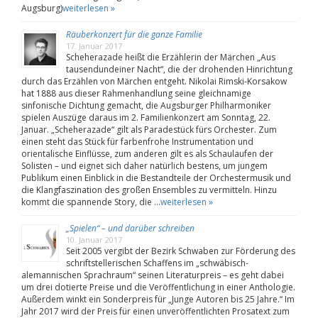
Augsburg)
weiterlesen »
Räuberkonzert für die ganze Familie
17. Januar 2017
Scheherazade heißt die Erzählerin der Märchen „Aus
tausendundeiner Nacht“, die der drohenden Hinrichtung
durch das Erzählen von Märchen entgeht. Nikolai Rimski-Korsakow
hat 1888 aus dieser Rahmenhandlung seine gleichnamige
sinfonische Dichtung gemacht, die Augsburger Philharmoniker
spielen Auszüge daraus im 2. Familienkonzert am Sonntag, 22.
Januar. „Scheherazade“ gilt als Paradestück fürs Orchester. Zum
einen steht das Stück für farbenfrohe Instrumentation und
orientalische Einflüsse, zum anderen gilt es als Schaulaufen der
Solisten – und eignet sich daher natürlich bestens, um jungem
Publikum einen Einblick in die Bestandteile der Orchestermusik und
die Klangfaszination des großen Ensembles zu vermitteln. Hinzu
kommt die spannende Story, die …
weiterlesen »
„Spielen“ – und darüber schreiben
10. Januar 2017
Seit 2005 vergibt der Bezirk Schwaben zur Förderung des
schriftstellerischen Schaffens im „schwäbisch-
alemannischen Sprachraum“ seinen Literaturpreis – es geht dabei
um drei dotierte Preise und die Veröffentlichung in einer Anthologie.
Außerdem winkt ein Sonderpreis für „Junge Autoren bis 25 Jahre.“ Im
Jahr 2017 wird der Preis für einen unveröffentlichten Prosatext zum