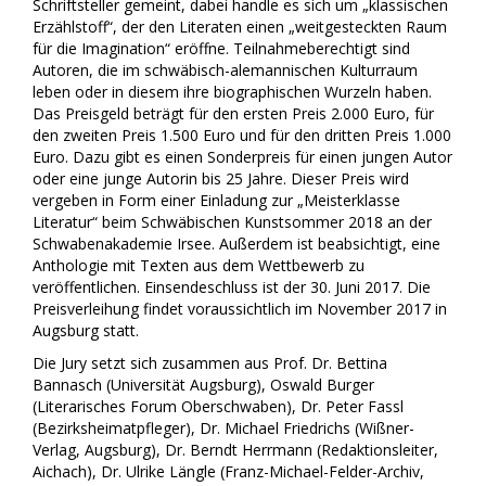
Schriftsteller gemeint, dabei handle es sich um „klassischen
Erzählstoff“, der den Literaten einen „weitgesteckten Raum
für die Imagination“ eröffne. Teilnahmeberechtigt sind
Autoren, die im schwäbisch-alemannischen Kulturraum
leben oder in diesem ihre biographischen Wurzeln haben.
Das Preisgeld beträgt für den ersten Preis 2.000 Euro, für
den zweiten Preis 1.500 Euro und für den dritten Preis 1.000
Euro. Dazu gibt es einen Sonderpreis für einen jungen Autor
oder eine junge Autorin bis 25 Jahre. Dieser Preis wird
vergeben in Form einer Einladung zur „Meisterklasse
Literatur“ beim Schwäbischen Kunstsommer 2018 an der
Schwabenakademie Irsee. Außerdem ist beabsichtigt, eine
Anthologie mit Texten aus dem Wettbewerb zu
veröffentlichen. Einsendeschluss ist der 30. Juni 2017. Die
Preisverleihung findet voraussichtlich im November 2017 in
Augsburg statt.
Die Jury setzt sich zusammen aus Prof. Dr. Bettina
Bannasch (Universität Augsburg), Oswald Burger
(Literarisches Forum Oberschwaben), Dr. Peter Fassl
(Bezirksheimatpfleger), Dr. Michael Friedrichs (Wißner-
Verlag, Augsburg), Dr. Berndt Herrmann (Redaktionsleiter,
Aichach), Dr. Ulrike Längle (Franz-Michael-Felder-Archiv,