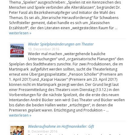
Thema „Spielen“ ausgeschrieben: „Spielen ist ein Kennzeichen des
Menschen und Spiele verbinden alle Altersklassen“, begründet Dr.
Peter Fassl als Bezirksheimatpfleger und Initiator die Wahl des
Themas. Es sei als „literarische Herausforderung“ für Schwabens
Schriftsteller gemeint, dabei handle es sich um „klassischen
Erzählstoff“, der den Literaten einen „weitgesteckten Raum für …
weiterlesen »
Wieder Spielplanänderungen am Theater
13. Dezember 2016
Wieder mal machen „weitergehende bauliche
Untersuchungen“ und „organisatorische Planungen“ den
Spielplan des Stadttheaters zunichte. Für zwei Produktionen, die im
Martinipark aufgeführt werden sollten, sucht die Theaterleitung
erneut eine Übergangsspielstätte: „Pension Schöller“ (Premiere am
1. April 2017) und „Kaspar Hauser“ (Premiere am 23. April 2017)
können nicht im Martinipark gezeigt werden. Der Grund liegt laut
einer Pressemitteilung des Theaters vom Dienstag (13.12.) in den
Vorbereitungen für die nächste Spielzeit, die die erste des neuen
Intentanden André Bücker sein wird: Das Theater und Bücker wollen
bis dahin die beiden Hallen weiter „ertüchtigen“, in denen die
Premieren geplant waren. Ertüchtigung und Produktion – …
weiterlesen »
Wiederaufnahme im Hoffmannkeller: Gift
8. Dezember 2016