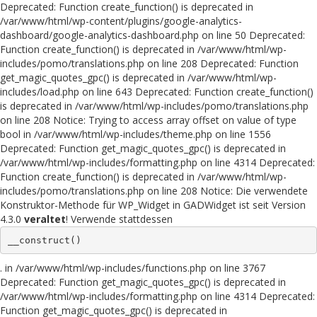
Deprecated: Function create_function() is deprecated in
/var/www/html/wp-content/plugins/google-analytics-
dashboard/google-analytics-dashboard.php on line 50 Deprecated:
Function create_function() is deprecated in /var/www/html/wp-
includes/pomo/translations.php on line 208 Deprecated: Function
get_magic_quotes_gpc() is deprecated in /var/www/html/wp-
includes/load.php on line 643 Deprecated: Function create_function()
is deprecated in /var/www/html/wp-includes/pomo/translations.php
on line 208 Notice: Trying to access array offset on value of type
bool in /var/www/html/wp-includes/theme.php on line 1556
Deprecated: Function get_magic_quotes_gpc() is deprecated in
/var/www/html/wp-includes/formatting.php on line 4314 Deprecated:
Function create_function() is deprecated in /var/www/html/wp-
includes/pomo/translations.php on line 208 Notice: Die verwendete
Konstruktor-Methode für WP_Widget in GADWidget ist seit Version
4.3.0
veraltet
! Verwende stattdessen
__construct()
. in /var/www/html/wp-includes/functions.php on line 3767
Deprecated: Function get_magic_quotes_gpc() is deprecated in
/var/www/html/wp-includes/formatting.php on line 4314 Deprecated:
Function get_magic_quotes_gpc() is deprecated in