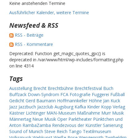
Keine anstehenden Termine
Ausführlicher Kalender, weitere Termine
Newsfeed & RSS
RSS - Beiträge
RSS - Kommentare
Deprecated: Function get_magic_quotes_gpc() is
deprecated in /var/www/html/wp-includes/formatting.php
on line 4314
Tags
Ausstellung
Brecht
Brechtbühne
Brechtfestival
Buch
Buffzack
Down-Syndrom
FCA
Fotografie
Fuggerei
Fußball
Gedicht
Gerd Baumann
Hoffmannkeller
Höhne
Jan Kuck
Jazz
Jazzbuch
Jazzclub Augsburg
Kafka
Kinder
Kopp Verlag
Kästner
Lichtinger
MAN-Museum
Maßnahme
Murr
Musik
Männertag
Neue Musik
Oper
Parktheater
Pünktchen und
Anton
RambaZamba
Rendezvous der Künstler
Sanierung
Sound of Munich
Steve Reich
Tango
Textilmuseum
Volksmusik
Webkunst
Weiße Rose
Wengenroth
Zwirbeldirn