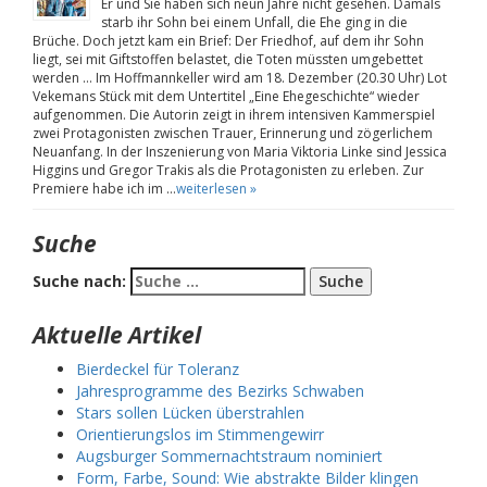
Er und Sie haben sich neun Jahre nicht gesehen. Damals
starb ihr Sohn bei einem Unfall, die Ehe ging in die
Brüche. Doch jetzt kam ein Brief: Der Friedhof, auf dem ihr Sohn
liegt, sei mit Giftstoffen belastet, die Toten müssten umgebettet
werden … Im Hoffmannkeller wird am 18. Dezember (20.30 Uhr) Lot
Vekemans Stück mit dem Untertitel „Eine Ehegeschichte“ wieder
aufgenommen. Die Autorin zeigt in ihrem intensiven Kammerspiel
zwei Protagonisten zwischen Trauer, Erinnerung und zögerlichem
Neuanfang. In der Inszenierung von Maria Viktoria Linke sind Jessica
Higgins und Gregor Trakis als die Protagonisten zu erleben. Zur
Premiere habe ich im …
weiterlesen »
Suche
Suche nach:
Aktuelle Artikel
Bierdeckel für Toleranz
Jahresprogramme des Bezirks Schwaben
Stars sollen Lücken überstrahlen
Orientierungslos im Stimmengewirr
Augsburger Sommernachtstraum nominiert
Form, Farbe, Sound: Wie abstrakte Bilder klingen