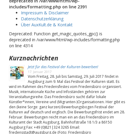
deprecated in /var/www/html/wp-
includes/formatting.php on line 2391
Impressum & Disclaimer
Datenschutzerklärung
Über AuxKult.de & Kontakt
Deprecated: Function get_magic_quotes_gpc() is
deprecated in /var/www/html/wp-includes/formatting.php
on line 4314
Kurznachrichten
Jetzt für das Festival der Kulturen bewerben!
17. Januar 2017
Vom Freitag, 28. Juli bis Samstag, 29. Juli 2017 findet in
Augsburg zum 9. Mal das Festival der Kulturen statt. Es
wird im Rahmen des Friedensfestes vom Friedensbüro organisiert.
Musik, internationale Küche und Infoständen gehören zur
Veranstaltungsreihe. Das Friedensbüro sucht dafür lokale
Künstler*innen, Vereine und (Migranten-)Organisationen. Hier gibt es
den (keine Sorge: ganz kurzen) Bewerbungsbogen Festival der
Kulturen auf deutsch und englisch. Die Bewerbungsfrist endet am 28.
Februar. Bewerbungen reicht man ein an das Friedensbüro im
Kulturamt der Stadt Augsburg, Bahnhofstraße 18 1/3 a 86150
Augsburg Fax: +49 (0)821|324 3265 Email:
friedensstadt@augsburg.de (Foto: Friedensbüro