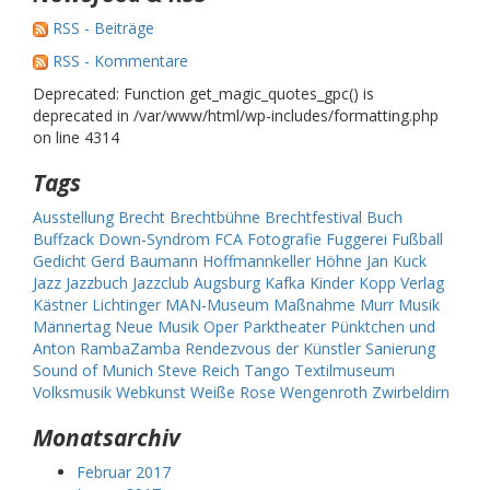
RSS - Beiträge
RSS - Kommentare
Deprecated: Function get_magic_quotes_gpc() is
deprecated in /var/www/html/wp-includes/formatting.php
on line 4314
Tags
Ausstellung
Brecht
Brechtbühne
Brechtfestival
Buch
Buffzack
Down-Syndrom
FCA
Fotografie
Fuggerei
Fußball
Gedicht
Gerd Baumann
Hoffmannkeller
Höhne
Jan Kuck
Jazz
Jazzbuch
Jazzclub Augsburg
Kafka
Kinder
Kopp Verlag
Kästner
Lichtinger
MAN-Museum
Maßnahme
Murr
Musik
Männertag
Neue Musik
Oper
Parktheater
Pünktchen und
Anton
RambaZamba
Rendezvous der Künstler
Sanierung
Sound of Munich
Steve Reich
Tango
Textilmuseum
Volksmusik
Webkunst
Weiße Rose
Wengenroth
Zwirbeldirn
Monatsarchiv
Februar 2017