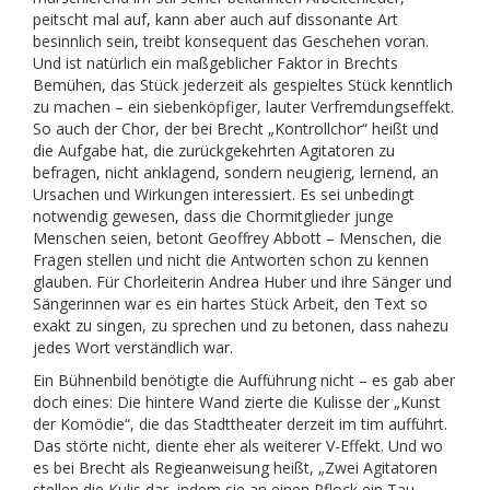
peitscht mal auf, kann aber auch auf dissonante Art
besinnlich sein, treibt konsequent das Geschehen voran.
Und ist natürlich ein maßgeblicher Faktor in Brechts
Bemühen, das Stück jederzeit als gespieltes Stück kenntlich
zu machen – ein siebenköpfiger, lauter Verfremdungseffekt.
So auch der Chor, der bei Brecht „Kontrollchor“ heißt und
die Aufgabe hat, die zurückgekehrten Agitatoren zu
befragen, nicht anklagend, sondern neugierig, lernend, an
Ursachen und Wirkungen interessiert. Es sei unbedingt
notwendig gewesen, dass die Chormitglieder junge
Menschen seien, betont Geoffrey Abbott – Menschen, die
Fragen stellen und nicht die Antworten schon zu kennen
glauben. Für Chorleiterin Andrea Huber und ihre Sänger und
Sängerinnen war es ein hartes Stück Arbeit, den Text so
exakt zu singen, zu sprechen und zu betonen, dass nahezu
jedes Wort verständlich war.
Ein Bühnenbild benötigte die Aufführung nicht – es gab aber
doch eines: Die hintere Wand zierte die Kulisse der „Kunst
der Komödie“, die das Stadttheater derzeit im tim aufführt.
Das störte nicht, diente eher als weiterer V-Effekt. Und wo
es bei Brecht als Regieanweisung heißt, „Zwei Agitatoren
stellen die Kulis dar, indem sie an einen Pflock ein Tau