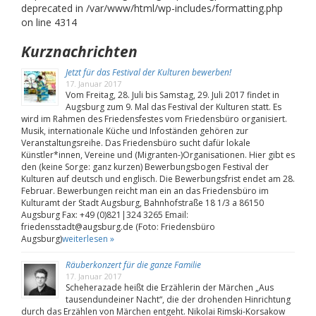
deprecated in /var/www/html/wp-includes/formatting.php
on line 4314
Kurznachrichten
Jetzt für das Festival der Kulturen bewerben!
17. Januar 2017
Vom Freitag, 28. Juli bis Samstag, 29. Juli 2017 findet in
Augsburg zum 9. Mal das Festival der Kulturen statt. Es
wird im Rahmen des Friedensfestes vom Friedensbüro organisiert.
Musik, internationale Küche und Infoständen gehören zur
Veranstaltungsreihe. Das Friedensbüro sucht dafür lokale
Künstler*innen, Vereine und (Migranten-)Organisationen. Hier gibt es
den (keine Sorge: ganz kurzen) Bewerbungsbogen Festival der
Kulturen auf deutsch und englisch. Die Bewerbungsfrist endet am 28.
Februar. Bewerbungen reicht man ein an das Friedensbüro im
Kulturamt der Stadt Augsburg, Bahnhofstraße 18 1/3 a 86150
Augsburg Fax: +49 (0)821|324 3265 Email:
friedensstadt@augsburg.de (Foto: Friedensbüro
Augsburg)
weiterlesen »
Räuberkonzert für die ganze Familie
17. Januar 2017
Scheherazade heißt die Erzählerin der Märchen „Aus
tausendundeiner Nacht“, die der drohenden Hinrichtung
durch das Erzählen von Märchen entgeht. Nikolai Rimski-Korsakow