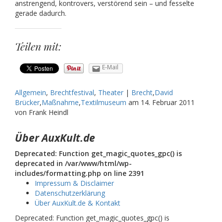
anstrengend, kontrovers, verstörend sein – und fesselte
gerade dadurch.
Teilen mit:
E-Mail
Allgemein
,
Brechtfestival
,
Theater
|
Brecht
,
David
Brücker
,
Maßnahme
,
Textilmuseum
am
14. Februar 2011
von Frank Heindl
Über AuxKult.de
Deprecated: Function get_magic_quotes_gpc() is
deprecated in /var/www/html/wp-
includes/formatting.php on line 2391
Impressum & Disclaimer
Datenschutzerklärung
Über AuxKult.de & Kontakt
Deprecated: Function get_magic_quotes_gpc() is