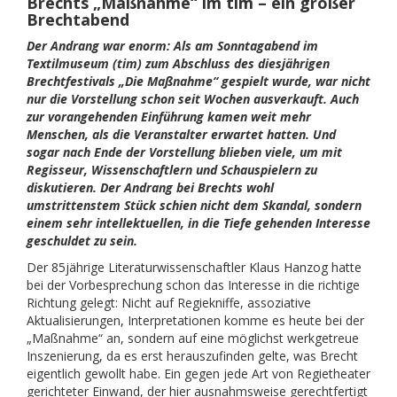
Brechts „Maßnahme“ im tim – ein großer
Brechtabend
Der Andrang war enorm: Als am Sonntagabend im
Textilmuseum (tim) zum Abschluss des diesjährigen
Brechtfestivals „Die Maßnahme“ gespielt wurde, war nicht
nur die Vorstellung schon seit Wochen ausverkauft. Auch
zur vor­angehenden Einführung kamen weit mehr
Menschen, als die Veranstalter erwartet hatten. Und
sogar nach Ende der Vorstellung blieben viele, um mit
Regisseur, Wissenschaftlern und Schauspielern zu
diskutieren. Der Andrang bei Brechts wohl
umstrittenstem Stück schien nicht dem Skandal, sondern
einem sehr intellektuellen, in die Tiefe gehenden Interesse
geschuldet zu sein.
Der 85jährige Literaturwissenschaftler Klaus Hanzog hatte
bei der Vorbesprechung schon das Interesse in die richtige
Richtung gelegt: Nicht auf Regiekniffe, assoziative
Aktualisierungen, Interpretationen komme es heute bei der
„Maßnahme“ an, sondern auf eine möglichst werkgetreue
Inszenierung, da es erst herauszufinden gelte, was Brecht
eigentlich gewollt habe. Ein gegen jede Art von Regietheater
gerichteter Einwand, der hier ausnahmsweise gerechtfertigt