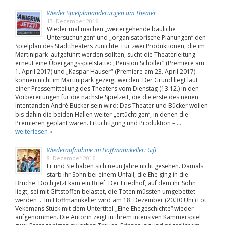
Wieder Spielplanänderungen am Theater
13. Dezember 2016
Wieder mal machen „weitergehende bauliche
Untersuchungen“ und „organisatorische Planungen“ den
Spielplan des Stadttheaters zunichte. Für zwei Produktionen, die im
Martinipark aufgeführt werden sollten, sucht die Theaterleitung
erneut eine Übergangsspielstätte: „Pension Schöller“ (Premiere am
1. April 2017) und „Kaspar Hauser“ (Premiere am 23. April 2017)
können nicht im Martinipark gezeigt werden. Der Grund liegt laut
einer Pressemitteilung des Theaters vom Dienstag (13.12.) in den
Vorbereitungen für die nächste Spielzeit, die die erste des neuen
Intentanden André Bücker sein wird: Das Theater und Bücker wollen
bis dahin die beiden Hallen weiter „ertüchtigen“, in denen die
Premieren geplant waren. Ertüchtigung und Produktion – …
weiterlesen »
Wiederaufnahme im Hoffmannkeller: Gift
8. Dezember 2016
Er und Sie haben sich neun Jahre nicht gesehen. Damals
starb ihr Sohn bei einem Unfall, die Ehe ging in die
Brüche. Doch jetzt kam ein Brief: Der Friedhof, auf dem ihr Sohn
liegt, sei mit Giftstoffen belastet, die Toten müssten umgebettet
werden … Im Hoffmannkeller wird am 18. Dezember (20.30 Uhr) Lot
Vekemans Stück mit dem Untertitel „Eine Ehegeschichte“ wieder
aufgenommen. Die Autorin zeigt in ihrem intensiven Kammerspiel