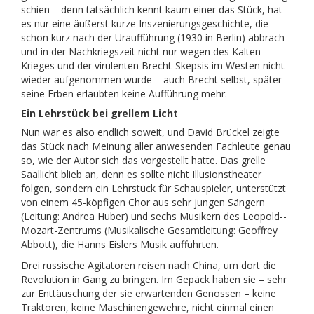
schien – denn tatsächlich kennt kaum einer das Stück, hat
es nur eine äußerst kurze Inszenierungsgeschichte, die
schon kurz nach der Uraufführung (1930 in Berlin) abbrach
und in der Nachkriegszeit nicht nur wegen des Kalten
Krieges und der virulenten Brecht-Skepsis im Westen nicht
wieder aufgenommen wurde – auch Brecht selbst, später
seine Erben erlaubten keine Aufführung mehr.
Ein Lehrstück bei grellem Licht
Nun war es also endlich soweit, und David Brückel zeigte
das Stück nach Meinung aller anwesenden Fachleute genau
so, wie der Autor sich das vorgestellt hatte. Das grelle
Saallicht blieb an, denn es sollte nicht Illusionstheater
folgen, sondern ein Lehrstück für Schauspieler, unterstützt
von einem 45-köpfigen Chor aus sehr jungen Sängern
(Leitung: Andrea Huber) und sechs Musikern des Leopold-­
Mozart-Zentrums (Musikalische Gesamtleitung: Geoffrey
Abbott), die Hanns Eislers Musik aufführten.
Drei russische Agitatoren reisen nach China, um dort die
Revolution in Gang zu bringen. Im Gepäck haben sie – sehr
zur Enttäuschung der sie erwartenden Genossen – keine
Traktoren, keine Maschinengewehre, nicht einmal einen