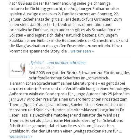
hat 1888 aus dieser Rahmenhandlung seine gleichnamige
sinfonische Dichtung gemacht, die Augsburger Philharmoniker
spielen Auszüge daraus im 2. Familienkonzert am Sonntag, 22.
Januar. „Scheherazade“ gilt als Paradestück fürs Orchester. Zum
einen steht das Stück für farbenfrohe Instrumentation und
orientalische Einflüsse, zum anderen gilt es als Schaulaufen der
Solisten – und eignet sich daher natürlich bestens, um jungem
Publikum einen Einblick in die Bestandteile der Orchestermusik und
die Klangfaszination des großen Ensembles zu vermitteln. Hinzu
kommt die spannende Story, die …
weiterlesen »
„Spielen“ – und darüber schreiben
10. Januar 2017
Seit 2005 vergibt der Bezirk Schwaben zur Förderung des
schriftstellerischen Schaffens im „schwäbisch-
alemannischen Sprachraum“ seinen Literaturpreis – es geht dabei
um drei dotierte Preise und die Veröffentlichung in einer Anthologie.
Außerdem winkt ein Sonderpreis für „Junge Autoren bis 25 Jahre.“ Im
Jahr 2017 wird der Preis für einen unveröffentlichten Prosatext zum
Thema „Spielen“ ausgeschrieben: „Spielen ist ein Kennzeichen des
Menschen und Spiele verbinden alle Altersklassen“, begründet Dr.
Peter Fassl als Bezirksheimatpfleger und Initiator die Wahl des
Themas. Es sei als „literarische Herausforderung“ für Schwabens
Schriftsteller gemeint, dabei handle es sich um „klassischen
Erzählstoff“, der den Literaten einen „weitgesteckten Raum für …
weiterlesen »