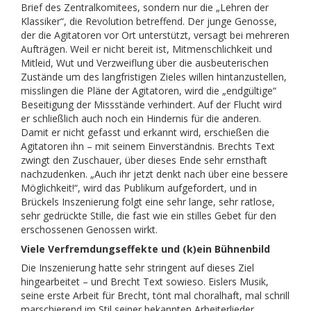
Brief des Zentralkomitees, sondern nur die „Lehren der
Klassiker“, die Revolution betreffend. Der junge Genosse,
der die Agitatoren vor Ort unterstützt, versagt bei mehreren
Aufträgen. Weil er nicht bereit ist, Mitmenschlichkeit und
Mitleid, Wut und Verzweiflung über die ausbeuterischen
Zustände um des langfristigen Zieles willen hintanzustellen,
misslingen die Pläne der Agitatoren, wird die „endgültige“
Beseitigung der Missstände verhindert. Auf der Flucht wird
er schließlich auch noch ein Hindernis für die anderen.
Damit er nicht gefasst und erkannt wird, erschießen die
Agitatoren ihn – mit seinem Einverständnis. Brechts Text
zwingt den Zuschauer, über dieses Ende sehr ernsthaft
nachzudenken. „Auch ihr jetzt denkt nach über eine bessere
Möglichkeit!“, wird das Publikum aufgefordert, und in
Brückels Inszenierung folgt eine sehr lange, sehr ratlose,
sehr gedrückte Stille, die fast wie ein stilles Gebet für den
erschossenen Genossen wirkt.
Viele Verfremdungseffekte und (k)ein Bühnenbild
Die Inszenierung hatte sehr stringent auf dieses Ziel
hingearbeitet – und Brecht Text sowieso. Eislers Musik,
seine erste Arbeit für Brecht, tönt mal choralhaft, mal schrill
marschierend im Stil seiner bekannten Arbeiterlieder,