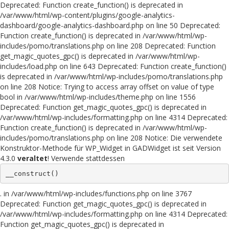
Deprecated: Function create_function() is deprecated in
/var/www/html/wp-content/plugins/google-analytics-
dashboard/google-analytics-dashboard.php on line 50 Deprecated:
Function create_function() is deprecated in /var/www/html/wp-
includes/pomo/translations.php on line 208 Deprecated: Function
get_magic_quotes_gpc() is deprecated in /var/www/html/wp-
includes/load.php on line 643 Deprecated: Function create_function()
is deprecated in /var/www/html/wp-includes/pomo/translations.php
on line 208 Notice: Trying to access array offset on value of type
bool in /var/www/html/wp-includes/theme.php on line 1556
Deprecated: Function get_magic_quotes_gpc() is deprecated in
/var/www/html/wp-includes/formatting.php on line 4314 Deprecated:
Function create_function() is deprecated in /var/www/html/wp-
includes/pomo/translations.php on line 208 Notice: Die verwendete
Konstruktor-Methode für WP_Widget in GADWidget ist seit Version
4.3.0
veraltet
! Verwende stattdessen
__construct()
. in /var/www/html/wp-includes/functions.php on line 3767
Deprecated: Function get_magic_quotes_gpc() is deprecated in
/var/www/html/wp-includes/formatting.php on line 4314 Deprecated:
Function get_magic_quotes_gpc() is deprecated in